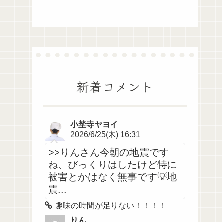
新着コメント
小埜寺ヤヨイ
2026/6/25(木) 16:31
>>りんさん今朝の地震です
ね、びっくりはしたけど特に
被害とかはなく無事です💡地
震...
趣味の時間が足りない！！！！
りん