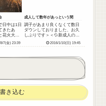
｀)←...
会
成人して数年があっという間
で日中は1日
調子があまり良くなくて数日
てきたあ
ダウンしておりました、お久
と花火大会
しぶりです＞＜💦新成人の皆
た🎇人間
さんは今日か明日が成人式か
/8/7(金) 23:39
2016/1/10(日) 19:45
今回で3回
な。おめでとうございます。
ったのがめ
私はもう数年前の出来事で
クだったん
す、ええ。時間ってほんとあ
範囲ではあ
っという間な…。私は明日も
と尿酸値は下
お休みなので、火曜日からま
た頑張り...
書き込む