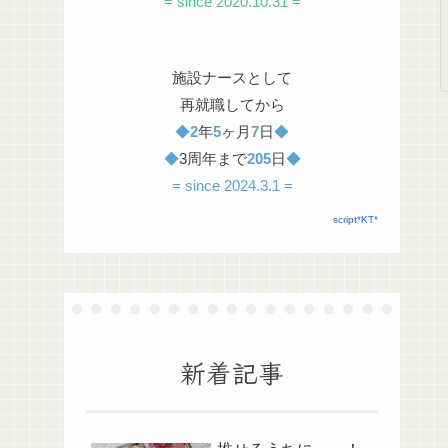
= since 2020.10.31 =
施設ナースとして
再就職してから
◆
2
年
5
ヶ月
7
日
◆
◆
3周年まで
205
日
◆
= since 2024.3.1 =
script*KT*
新着記事