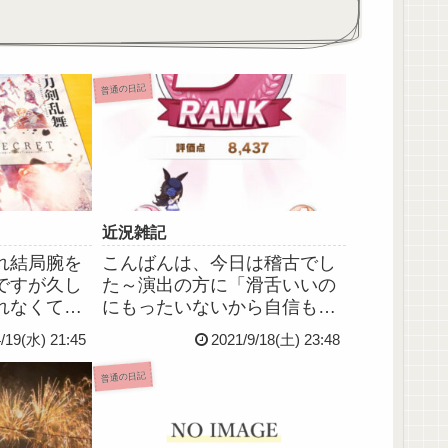
普通の日記
近況雑記
れ結局腕を
こんばんは、今日は稽古でし
ですが久し
た～演出の方に「滑舌いいの
れなくてそ
にもったいないから自信もっ
めそめそ真
て声もっと大きく」って言わ
4/19(水) 21:45
2021/9/18(土) 23:48
ってコンビ
れ、けっこう自分では大きめ
剤買えるか
の声出してたつもりだったの
普通の日記
名所あるか
で、もっと発声頑張ろと思っ
か遠くまで
て帰宅後ぐぐってみたらやっ
たりしたけ
ぱり腹式呼吸なのね(・д・