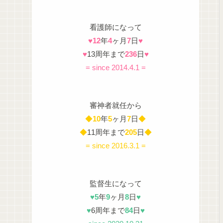
看護師になって
♥
12
年
4
ヶ月
7
日
♥
♥
13周年まで
236
日
♥
= since 2014.4.1 =
審神者就任から
◆
10
年
5
ヶ月
7
日
◆
◆
11周年まで
205
日
◆
= since 2016.3.1 =
監督生になって
♥
5
年
9
ヶ月
8
日
♥
♥
6周年まで
84
日
♥