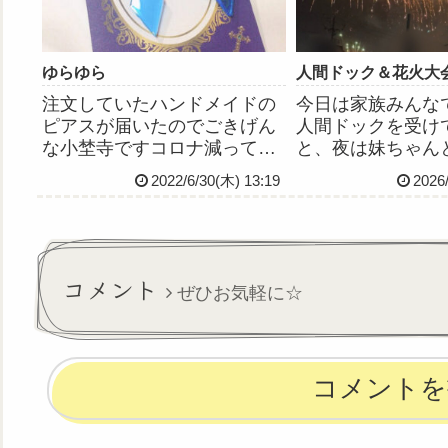
ー！！！！...
ど一度...
ゆらゆら
人間ドック＆花火大
注文していたハンドメイドの
今日は家族みんな
ピアスが届いたのでごきげん
人間ドックを受け
な小埜寺ですコロナ減ってき
と、夜は妹ちゃん
たから映画とか観に行きたい
を見に行ってきまし
2022/6/30(木) 13:19
2026
なー
ドック、わたしは
目。血圧が高めだ
ちゃくちゃショッ
だけど、まぁ許容
るそうで😭体重
コメント
ぜひお気軽に☆
がって...
コメントを