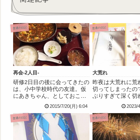
普通の日記
普通の日記
再会‐2人目‐
大荒れ
研修2日目の後に会ってきたの
昨夜は大荒れに荒
は、小中学校時代の友達。仮
切ってしまったの
にあきちゃん、としておこ
ぶりすぎて深く切
う。あきちゃんは昨年結婚し
れがまた悲しくて
2015/7/20(月) 6:04
2023/
た新婚さん(・ω・)会うのは本
夜中に死にたくな
っっ当に久しぶり。待ち合わ
ニで硫化水素の洗
普通の日記
普通の日記
せ場所で数年ぶりに再会した
なとか市内に自殺
彼女はすっかり変わってい
調べたり車でどっ
た！身長伸びてるーー
行こうかとか考え