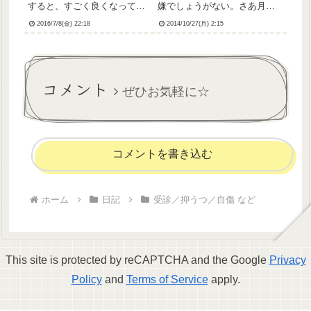
すると、すごく良くなってる
嫌でしょうがない。さあ月曜
って。それが本来あるべき貴
日がまた始まる(´・ω・｀)今
2016/7/8(金) 22:18
2014/10/27(月) 2:15
女の姿なんだよって。薬減ら
週は土曜日も出勤。5日と半
してもらえるのかと思ったら
日、乗り切れるかな。やるっ
現状維持だったけど、でも今
きゃない。
まで隔週だった診察を次回か
らは月一にするとの...
コメント
ぜひお気軽に☆
コメントを書き込む
ホーム
日記
受診／抑うつ／自傷 など
This site is protected by reCAPTCHA and the Google
Privacy
Policy
and
Terms of Service
apply.