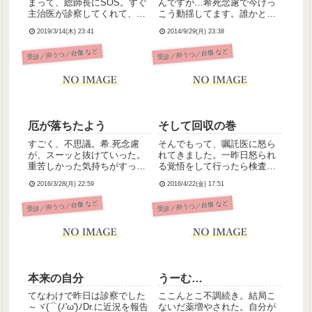
まって、総師長にSOS。すぐ
んですが…希死念慮で今けっ
主治医が診察してくれて、早
こう動揺してます。誰かと話
退させてもらってしまった。
して気持ちを落ち着かせたい
2019/3/14(木) 23:41
2014/9/29(月) 23:38
原因はおそらく月曜日からの
んですが、なかなかそうもい
疲労とストレスの蓄積だと思
かず、この場でちょっと呟い
受診／抑うつ／自傷 など
受診／抑うつ／自傷 など
う。ほんと自分弱いなって思
た次第。大丈夫、ちゃんと息
う。理解ある職場に甘えてし
してますので。
まって。いつまでも甘えては
いら...
厄が落ちたよう
そして回収の巻
すごく、不思議。希.死念慮
そんでもって、嘱託医に怒ら
が、スーッと抜けていった。
れてきました。一昨日怒られ
重苦しかった気持ちがすっか
る覚悟をして行ったら検査の
り軽くなったみたい。なんで
みだったので、今日改めて怒
2016/3/28(月) 22:59
2016/4/22(金) 17:51
なんだろう、本当に不思議。
られに行ってきました( ´тωт` )
事細かに遺.書を書き、あとは
検査の検査、ピロリ菌は陰性
受診／抑うつ／自傷 など
受診／抑うつ／自傷 など
服毒するだけだった。ホーム
に。検査のために弱めのもの
センターでとある成分を含有
を処方されていた胃薬は、ち
した除草剤を購入し、帰宅す
ょっと強めに変えられ...
る頃...
本来の自分
うーむ…
てなわけで昨日は診察でした
ここんとこ不調続き。結局こ
～ヾ(⌒(ﾉ'ω')ﾉDr.に近況を報告
ないだ薬増やされた。自分が