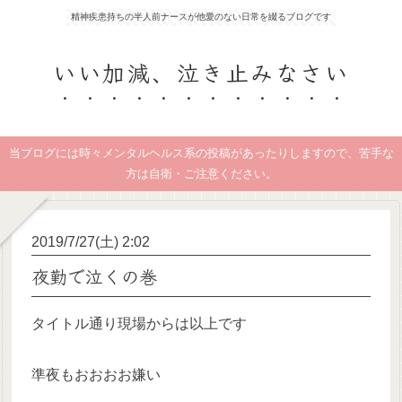
精神疾患持ちの半人前ナースが他愛のない日常を綴るブログです
いい加減、泣き止みなさい
当ブログには時々メンタルヘルス系の投稿があったりしますので、苦手な
方は自衛・ご注意ください。
2019/7/27(土) 2:02
夜勤で泣くの巻
タイトル通り現場からは以上です
準夜もおおおお嫌い