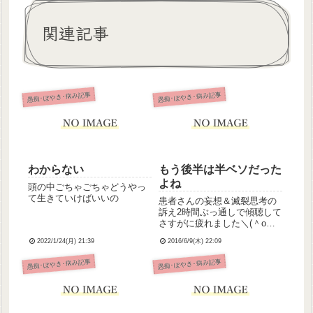
関連記事
愚痴･ぼやき･病み記事
愚痴･ぼやき･病み記事
わからない
もう後半は半ベソだった
よね
頭の中ごちゃごちゃどうやっ
て生きていけばいいの
患者さんの妄想＆滅裂思考の
訴え2時間ぶっ通しで傾聴して
さすがに疲れました＼(＾o＾)
／ベテランナースさんは滅裂
2022/1/24(月) 21:39
2016/6/9(木) 22:09
思考のまとまりのない訴えに
も上手く応対してるんですが
愚痴･ぼやき･病み記事
愚痴･ぼやき･病み記事
私には無理でした＼(＾o＾)／
疲れたからもう今日は寝るお
＼(＾o＾)／