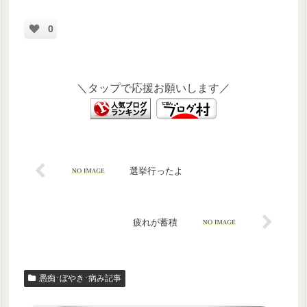
0
＼タップで応援お願いします／
選挙行ったよ
疲れが蓄積
愚痴･ぼやき･病み記事