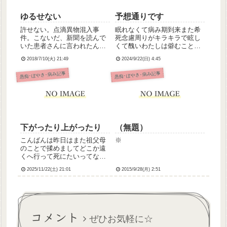
ゆるせない
予想通りです
許せない。点滴異物混入事
眠れなくて病み期到来また希
件。こないだ、新聞を読んで
死念慮周りがキラキラで眩し
いた患者さんに言われたんで
くて醜いわたしは僻むことし
す。「点滴の事件。怖いね
かできなくてそんな自分が嫌
2018/7/10(火) 21:49
2024/9/22(日) 4:45
ぇ」って。よりにもよって、
で嫌で余計にしにたくなるど
点滴キープしてる患者さんか
うせわたしなんか誰からも愛
愚痴･ぼやき･病み記事
愚痴･ぼやき･病み記事
ら。ドキッとしたし、とても
されないよ
悲しい気持ちになった。犯行
動機は、自分の勤務帯で
sterben...
下がったり上がったり
（無題）
こんばんは昨日はまた祖父母
※
のことで揉めましてどこか遠
くへ行って死にたいってなり
ましたが今日は持ち直してお
2025/11/22(土) 21:01
2015/9/28(月) 2:51
仕事頑張ってきました。うち
のじいちゃん(92)がほんっと
にもうひどいトラブルメーカ
ーで、家族の言うことなんか
ぜんっぜん聞いてくれないん
コメント
で...
ぜひお気軽に☆