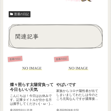
普通の日記
関連記事
普通の日記
普通の日記
燦々照らす太陽背負って
やばいです
今日もいい天気
家族からコロナ陽性者が出て
しまいましてわたしは今のと
こんにちは！今日はお休みで
ころ元気なんですが濃厚接触
す。記事タイトルが分かる方
者です泣みなさんもまじでお
は握手してください(・ω・)ノ
気をつけて…
ほんとにきょうめっちゃいい
2020/5/2(土) 15:38
2022/8/24(水) 9:53