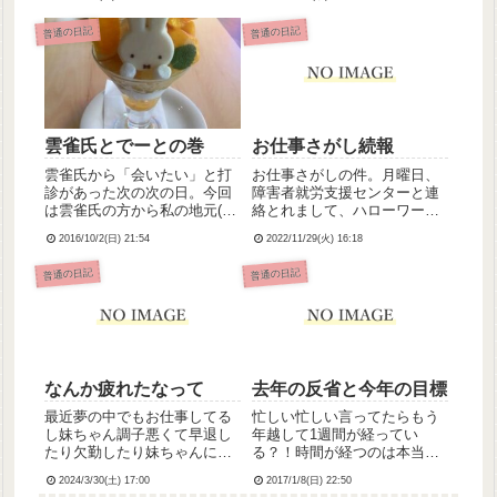
天気で風も心地よいし行楽日
和ですよねぇ(;∀;)わたし基本
普通の日記
普通の日記
インドア派なんですけど、こ
んな天気いいなら出かけたく
なります。コロナまじで...
雲雀氏とでーとの巻
お仕事さがし続報
雲雀氏から「会いたい」と打
お仕事さがしの件。月曜日、
診があった次の次の日。今回
障害者就労支援センターと連
は雲雀氏の方から私の地元(沿
絡とれまして、ハローワーク
岸部)へと会いにきてくれた！
と就労支援センターとで連携
2016/10/2(日) 21:54
2022/11/29(火) 16:18
雲雀氏、何かあったみたい
して動いてくださることにな
で、「ヤヨイと会っていろい
り、とりあえずは就労支援員
普通の日記
普通の日記
ろ話したかった」らしい。と
の方からの連絡待ちです。ど
りあえず、ショッピングモー
うなるかな、不安と期待7:3っ
ルをぶらつきながら語らおう
て感じです。良い方向に向か
とい...
え...
なんか疲れたなって
去年の反省と今年の目標
最近夢の中でもお仕事してる
忙しい忙しい言ってたらもう
し妹ちゃん調子悪くて早退し
年越して1週間が経ってい
たり欠勤したり妹ちゃんに引
る？！時間が経つのは本当に
きずられて腕切りたくなるし
あっという間だぁ(´・ω・`)ブ
2024/3/30(土) 17:00
2017/1/8(日) 22:50
なんか疲れたなって職場のみ
ログを閲覧してくださってい