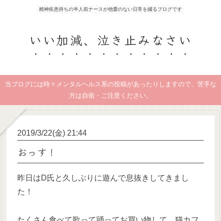
精神疾患持ちの半人前ナースが他愛のない日常を綴るブログです
いい加減、泣き止みなさい
当ブログには時々メンタルヘルス系の投稿があったりしますので、苦手な
方は自衛・ご注意ください。
2019/3/22(金) 21:44
おっす！
昨日はD氏と久しぶりに遊んで息抜きしてきまし
た！
たくさん食べて歌って踊ってお買い物して、猫カフ