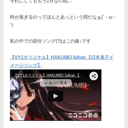
それにしてももう2月なのね…
時が過ぎるのってほんとあっという間だなぁ(´・ω・
`)
私の中での節分ソング(?)はこの曲↓です
【VY1オリジナル】HAKUMEI fullver.【日本鬼子イ
メージソング】