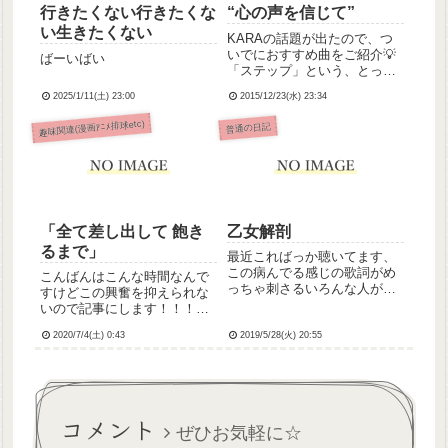
行きたくない行きたくな
“心の声を信じて”
い生きたくない
KARAの話題が出たので、つ
いでにおすすめ曲をご紹介💡
ばーいばい
「ステップ」という、とって
も前向きな曲です。キレッキ
2025/1/11(土) 23:00
2015/12/23(水) 23:34
レのCOOLなダンスにもご注
目！(再生できない場合はこち
趣味関連(漫画ｱﾆﾒ排球etc)
普通の日記
らから)ゆーちゅーぶでは日本
語のが見つけられなかったの
ですが、日本語版の歌詞は...
「全て差し出して 飽き
乙女解剖
るまで」
最近こればっか聴いてます、
この病んでる感じの歌詞がめ
こんばんはこんな時間なんで
っちゃ刺さるいろんな人が歌
すけどこの興奮を抑えられな
ってるけどこの方のがいちば
いので記事にします！！！！
んすき▶︎乙女解剖(DECO*27) /
まずわたしATYっていう姉妹
めありー cover(DECO*27さん
2020/7/4(土) 0:43
2019/5/28(火) 20:55
で踊ってみたを上げてる方々
の原曲はこちら)*今日はサブ
の「Love Me If You Can」と
リーダー、回診がないから他
いう曲のオリジナル振り付け
の...
めちゃ好きなんですよ。これ
です↓【AT...
コメント
ぜひお気軽に☆