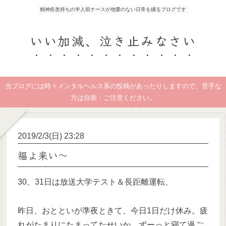
精神疾患持ちの半人前ナースが他愛のない日常を綴るブログです
いい加減、泣き止みなさい
当ブログには時々メンタルヘルス系の投稿があったりしますので、苦手な
方は自衛・ご注意ください。
2019/2/3(日) 23:28
福よ来い～
30、31日は放送大学テスト＆長距離運転、
昨日、おとといが準夜ときて、今日1日だけ休み。疲
れがたまりにたまってたせいか、ずーっと寝て過ご