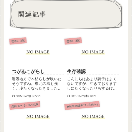
関連記事
普通の日記
普通の日記
つがゐこがらし
生存確認
近畿地方で木枯らしが吹いた
こんにちはあまり調子はよく
そうですね。東北の風も強
ないですが、生きております
く、冷たくなったきました。
しにたくなったりもするけ
木枯らしと聞いて思い出した
ど、父の墓前で父の分まで生
2015/10/25(日) 22:29
2021/11/25(木) 10:28
おすすめ曲がこちら(←リンク
きると誓いましたから今日は
踏むと飛びます)。ボーカロイ
休みなのでゆっくりゆったり
趣味関連(漫画ｱﾆﾒ排球etc)
愚痴･ぼやき･病み記事
ドによるデュエット曲、番凩
過ごしますはやく元気になれ
(つがゐこがらし)です。歌詞
ますように
もメロディもとってもきれい
な...