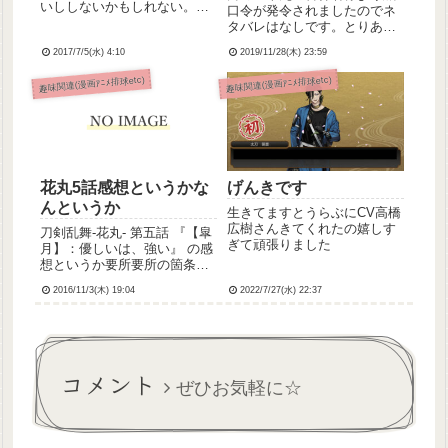
いししないかもしれない。こ
口令が発令されましたのでネ
こ数日、とうらぶ界隈でいろ
タバレはなしです。とりあえ
いろあって楽しい。日曜…
ず言える範囲で言えること
NHKシブヤノオト月曜…活撃
2017/7/5(水) 4:10
2019/11/28(木) 23:59
は、すっごい楽しかったし最
配信きょう…ファミマキャン
後いい意味でやばいんでこれ
趣味関連(漫画ｱﾆﾒ排球etc)
趣味関連(漫画ｱﾆﾒ排球etc)
ペーン開始、貞ちゃん極実
から参戦される方期待して観
装、巴形薙刀期間限定鍛刀ま
に行ってください！ほんとす
ずシブヤ...
ごいよ！以下、客降りファン
サについ...
花丸5話感想というかな
げんきです
んというか
生きてますとうらぶにCV高橋
広樹さんきてくれたの嬉しす
刀剣乱舞-花丸- 第五話 『【皐
ぎて頑張りました
月】：優しいは、強い』 の感
想というか要所要所の箇条書
きというか。追記からいきま
2016/11/3(木) 19:04
2022/7/27(水) 22:37
す。
コメント
ぜひお気軽に☆