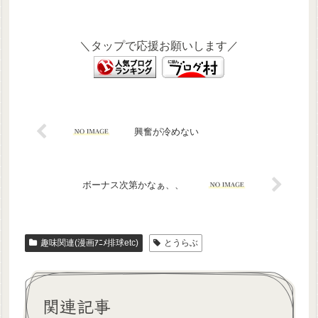
＼タップで応援お願いします／
興奮が冷めない
ボーナス次第かなぁ、、
趣味関連(漫画ｱﾆﾒ排球etc)
とうらぶ
関連記事