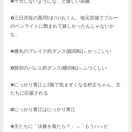
❀ケガしないようにな、と優しい岩融
✿三日月役の黒/羽/ま/り/おくん、地元宮城でブルー
のペンライトに囲まれて嬉しかったんじゃないか
な、
❀膝丸のブレイク的ダンス(縦回転)←かっこいい
✿髭切のバレエ的ダンス(横回転)←ふつくしい
❀にっかり青江と2振で気まずくなる村正ちゃん、主
たちに応援される
✿にっかり青江はにっかり青江
❀主たちに「法被を着たら？」→「もうハッピ