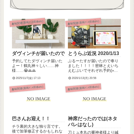
趣味関連(漫画ｱﾆﾒ排球etc)
趣味関連(漫画ｱﾆﾒ排球etc)
ダヴィンチが届いたので
とうらぶ近況 2020/1/13
予約してたダヴィンチ届いた
ぶるーたすが届いたので奉り
よー！鶴丸神々しい……神
ました！！！！密林とえいち
様……😭🙏🙏
えむぶいでそれぞれ予約(»参
照)してたので2冊あるんです
2025/11/7(金) 17:13
2020/1/13(月) 20:56
けど、2冊頼んでて良かったで
す。1冊は読む用、もう1冊は
趣味関連(漫画ｱﾆﾒ排球etc)
趣味関連(漫画ｱﾆﾒ排球etc)
保存用にしようと思います！
いろいろすごくて読みごたえ
あるんですけど、特に描き...
巴さんお迎え！！
神席だったのでは(ネタ
バレはなし)
チラ裏的大きな独り言です。
後で加筆修正するかもしれな
刀ミュ本丸の審神者様より緘