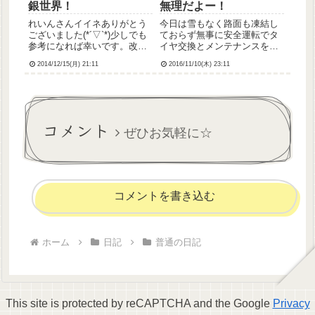
銀世界！
無理だよー！
れいんさんイイネありがとう
今日は雪もなく路面も凍結し
ございました(*´▽`*)少しでも
ておらず無事に安全運転でタ
参考になれば幸いです。改め
イヤ交換とメンテナンスを受
ましてこんばんはー。先日か
けてまいりました💡で、明日
2014/12/15(月) 21:11
2016/11/10(木) 23:11
ら雪がちらほらと舞いはじめ
はリーダーです😭無理です💔
たので、宣言通りニーハイか
もー今から気持ちが重いです
ら80デニールのタイツにクラ
が…頑張ろう、やるっきゃな
スチェンジした小埜寺です。
いんじゃ…戦わなければ 勝て
今朝、自転車通勤するつ...
ないうわーん！｡ﾟヽ（ﾟ｀Д´...
コメント
ぜひお気軽に☆
コメントを書き込む
ホーム
日記
普通の日記
This site is protected by reCAPTCHA and the Google
Privacy