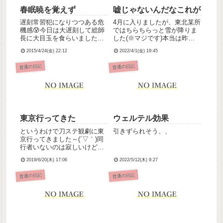
春眠暁を覚えず
嘘じゃないんだなこれが
遅刻常習犯になりつつある危
4月に入りましたが、東北某所
機感😰今日は大遅刻して総師
ではちらちらっと雪が降りま
長に大目玉を食らいました💦
した(※マジです)本当は昨日
モーニングコールでもかなり
にタイヤ交換予約してたんだ
2015/4/24(金) 22:12
2022/4/1(金) 19:45
寝惚けていたらしい…社会人
けど、弟くんに「4月半ばとか
としてこれはいかん！いまま
で良いんじゃない？」って言
普通の日記
普通の日記
では特に何ともなかったか
われて予約先延ばしにしても
ら、薬のせいではないはず。
らってたので事なきを得まし
何故??春だから??とにかく、
た。サンキューな弟く
ちゃ...
ん！！...
東京行ってきた
ウェルテル効果
というわけで刀ステ観劇に東
引きずられそう、、
京行ってきました～(´▽｀)同
行者いないのは寂しいけど、
やっぱひとりは気楽でいいで
2019/6/20(木) 17:06
2022/5/12(木) 9:27
すw詳細は後ほど上げたい予
定。明日は日勤リーダー、
普通の日記
普通の日記
が、頑張る( ´тωт` )