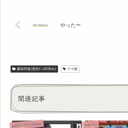
やったー
趣味関連(漫画ｱﾆﾒ排球etc)
ウマ娘
関連記事
趣味関連(漫画ｱﾆﾒ排球etc)
普通の日記