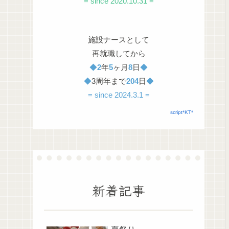
= since 2020.10.31 =
施設ナースとして
再就職してから
◆
2
年
5
ヶ月
8
日
◆
◆
3周年まで
204
日
◆
= since 2024.3.1 =
script*KT*
新着記事