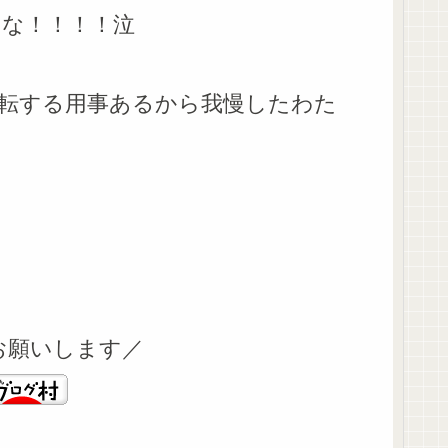
な！！！！泣
転する用事あるから我慢したわた
お願いします／