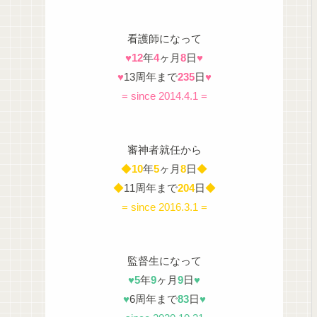
看護師になって
♥
12
年
4
ヶ月
8
日
♥
♥
13周年まで
235
日
♥
= since 2014.4.1 =
審神者就任から
◆
10
年
5
ヶ月
8
日
◆
◆
11周年まで
204
日
◆
= since 2016.3.1 =
監督生になって
♥
5
年
9
ヶ月
9
日
♥
♥
6周年まで
83
日
♥