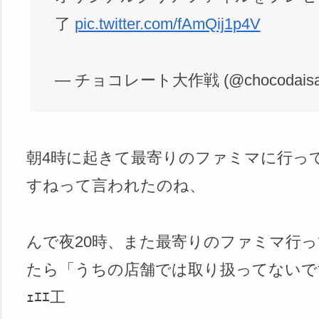
了
pic.twitter.com/fAmQij1p4V
— チョコレート大作戦 (@chocodaisa
朝4時に起きて最寄りのファミマに行っ
すねって言われたのね、
んで夜20時、また最寄りのファミマ行
たら「うちの店舗では取り扱ってないです💦
ｪｴｴ工