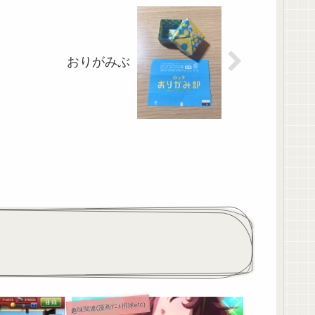
おりがみぶ
趣味関連(漫画ｱﾆﾒ排球etc)