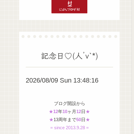
記念日♡(人’v`*)
2026/08/09 Sun 13:48:17
ブログ開設から
★
12
年
10
ヶ月
12
日
★
★
13周年まで
50
日
★
= since 2013.9.28 =