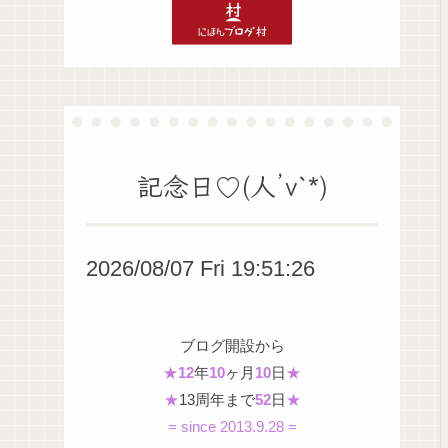
記念日♡(人’v`*)
2026/08/07 Fri 19:51:27
ブログ開設から
★
12
年
10
ヶ月
10
日
★
★
13周年まで
52
日
★
= since 2013.9.28 =