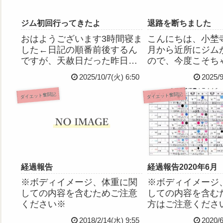
ジム初回行ってきたよ
退路を断ちました
おはようございます3時間寝ま
こんにちは、小埜寺
した←日記の順番前後するん
月から近所にジム
ですが、天赦日だった昨日、
ので、今度こそち
ジムの初回トレーニングに行
したい！と思い、
2025/10/7(火) 6:50
2025/
ってきたのでした。メニュー
登録をしちゃいま
組んでもらったのであとはひ
とにね、人間ドッ
ダイエット奮闘記
ダイエット奮闘記
たすら通うのみ。トレーナー
も貧血の治療で通
さんに言われたけどやっぱ食
からも体重を落と
生活は見直さなきゃみたいな
言われてたんです
ので...
ぜん...
経過報告
経過報告2020年6月
※ボディイメージ、体重に関
※ボディイメージ
しての内容を含むためご注意
しての内容を含む
ください※
方はご注意くださ
らです。
2018/2/14(水) 9:55
2020/