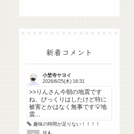
新着コメント
小埜寺ヤヨイ
2026/6/25(木) 16:31
>>りんさん今朝の地震です
ね、びっくりはしたけど特に
被害とかはなく無事です💡地
震...
趣味の時間が足りない！！！！
りん