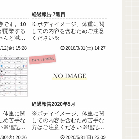
経過報告 7週目
です。10
※ボディイメージ、体重に関
が開業する
しての内容を含むためご注意
ゃんと減量
ください※
事前の会員
9/12(金) 15:28
2018/3/31(土) 14:27
した！ほん
クの医師に
ダイエット奮闘記
ってた近医
しなさいと
けどぜんっ
経過報告2020年5月
、体重に関
※ボディイメージ、体重に関
ため苦手な
しての内容を含むため苦手な
い※追記か
方はご注意ください※追記か
らです。
6/30(火) 20:26
2020/5/31(日) 23:09