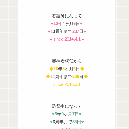
看護師になって
♥
12
年
4
ヶ月
6
日
♥
♥
13周年まで
237
日
♥
= since 2014.4.1 =
審神者就任から
◆
10
年
5
ヶ月
6
日
◆
◆
11周年まで
206
日
◆
= since 2016.3.1 =
監督生になって
♥
5
年
9
ヶ月
7
日
♥
♥
6周年まで
85
日
♥