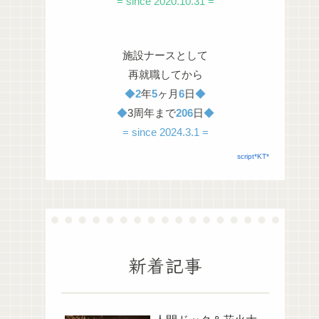
= since 2020.10.31 =
施設ナースとして
再就職してから
◆
2
年
5
ヶ月
6
日
◆
◆
3周年まで
206
日
◆
= since 2024.3.1 =
script*KT*
新着記事