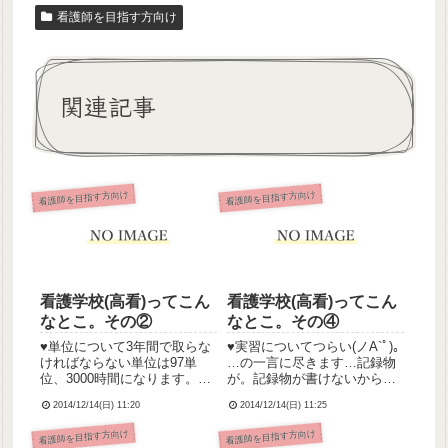
看護師を目指す方向け
関連記事
看護師を目指す方向け
看護師を目指す方向け
看護学校(高看)ってこん
看護学校(高看)ってこん
なとこ。その②
なとこ。その④
♥︎単位について3年間で取らな
♥︎実習についてつらい(ノА`ﾟ)｡
ければならない単位は97単
…の一言に尽きます…記録物
位、3000時間になります。授
が。記録物が書けないからと
業1コマを2時間とカウントし
仮病で休むと大目玉を食らい
2014/12/14(日) 11:20
2014/12/14(日) 11:25
(1時間カウントの科目もあ
ます←経験者うちの学校では1
る)、規定の出席時間の2/3(こ
年次に基礎Ⅰ･Ⅱ、2～3年次
看護師を目指す方向け
看護師を目指す方向け
れも科目や実習によって違う)
にかけて各論、3年次に在宅、