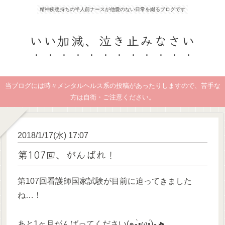
精神疾患持ちの半人前ナースが他愛のない日常を綴るブログです
いい加減、泣き止みなさい
当ブログには時々メンタルヘルス系の投稿があったりしますので、苦手な
方は自衛・ご注意ください。
2018/1/17(水) 17:07
第107回、がんばれ！
第107回看護師国家試験が目前に迫ってきました
ね…！
あと1ヶ月がんばってください(๑و•̀ω•́)و🔥