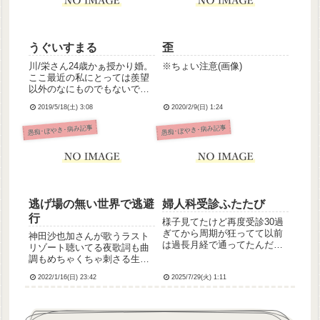
ざんざん降って衣類と靴をべ
っし...
うぐいすまる
歪
川/栄さん24歳かぁ授かり婚。
※ちょい注意(画像)
ここ最近の私にとっては羨望
以外のなにものでもないです
とりあえずおめでとうござい
2019/5/18(土) 3:08
2020/2/9(日) 1:24
ます泣
愚痴･ぼやき･病み記事
愚痴･ぼやき･病み記事
逃げ場の無い世界で逃避
婦人科受診ふたたび
行
様子見てたけど再度受診30過
ぎてから周期が狂ってて以前
神田沙也加さんが歌うラスト
は過長月経で通ってたんだけ
リゾート聴いてる夜歌詞も曲
ど今度は止まってしまったん
調もめちゃくちゃ刺さる生き
ですよね、毎月めんどくさい
るの、つらいよね
なとは思ってても来なければ
2022/1/16(日) 23:42
2025/7/29(火) 1:11
来ないでやっぱり不安でこの
まま上がってしまうんだろか
怖くて聞けなかった子ども授