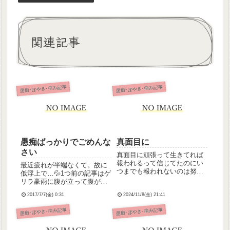
関連記事
愚痴･ぼやき･病み記事
愚痴･ぼやき･病み記事
愚痴ばっかりでごめんな
真面目に
さい
真面目に頑張って生きてれば
報われるって信じてたのにい
最近疲れが半端なくて。故に
つまでも報われないのは努力
低浮上で…💦1つ前の記事はゲ
が足りてないからなんだろか
リラ豪雨に腹が立って腹が立
じゃああとどんだけ頑張った
って爆発したために書いたも
らいいの神様やお天道様はち
2017/7/7(金) 0:31
2024/11/8(金) 21:41
のです。準夜明けだったこと
ゃんと見てるよ、って誰か
もあり、あまりにむしゃくし
愚痴･ぼやき･病み記事
愚痴･ぼやき･病み記事
が、生きてたらいいことある
ゃして。すみません。だって
よって前の主治医は言ってた
あの野郎私が出勤する時間帯
けどだれ...