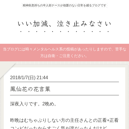
精神疾患持ちの半人前ナースが他愛のない日常を綴るブログです
いい加減、泣き止みなさい
当ブログには時々メンタルヘルス系の投稿があったりしますので、苦手な
方は自衛・ご注意ください。
2018/1/7(日) 21:44
鳳仙花の花言葉
深夜入りです。2晩め。
昨晩はむちゃぶりしない方の主任さんとの正看+正看
コンビだったからすごく気が楽だったんだけど、