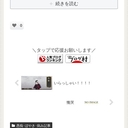
続きを読む
0
＼タップで応援お願いします／
いらっしゃい！！！！
慟哭
愚痴･ぼやき･病み記事