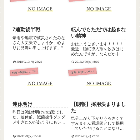
とはね、ちょっと対応が難し
堵することだったんですね。
い入居...
だから私も、簡単にしんでし
まって...
7連勤後半戦
転んでもただでは起きな
い精神
豪雨や地震で被災されたみな
さん大丈夫でしょうか、心よ
おはようございます！！！！
りお見舞い申し上げます。*さ
最近、睡眠導入剤を飲みはじ
て、７連勤後半に突入しまし
めたんですが、なんだか中途
た。なんとかここまで来た
半端な時間に目が覚めるよう
ぜ…！あとは準夜2日を残すの
2018/9/10(月) 22:24
2018/2/20(火) 5:10
になっちゃって。今日も4時に
みです。疲れてきてるけど頑
目が覚めました！私は、今は
仕事･看護について
仕事･看護について
張るわよ(T_T)以前は夜勤(特
どうか分かりませんが、前の
に深夜)は嫌すぎて出勤す...
主治医には双極2型と診断され
ていました。だからかわかり
ま...
連休明け
【朗報】採用決まりまし
た
昨日は9連休明けの出勤でし
た。連休前、滅菌操作ダメダ
気分上がり下がりうるさくて
メすぎたのがあまりにもショ
すみません看護師として採用
ックだったので、同じ失敗を
していただけることになりま
しないように、手順のメモを
したブランク約1年あるので頑
A4用紙に書き出して連休中に
2023/5/9(火) 15:59
2023/4/3(月) 22:52
張らねば今週末に健康診断受