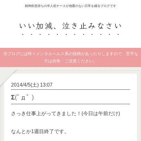
精神疾患持ちの半人前ナースが他愛のない日常を綴るブログです
いい加減、泣き止みなさい
当ブログには時々メンタルヘルス系の投稿があったりしますので、苦手な
方は自衛・ご注意ください。
2014/4/5(土) 13:07
Σ(ﾟдﾟ )
さっき仕事上がってきました！(今日は午前だけ)
なんとか1週目終了です。