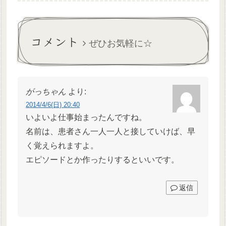
復習して連休明けの勤務に臨
けたりとかして実際に働きは
みました。かくしてまた気管
じめるのは24日からだそうな
吸引の対応にあたることにな
のでそれまでにコンディショ
り、...
ン整えて勉強もしておかない
コメント
と...
ぜひお気軽に☆
がっちゃん
より:
2014/4/6(日) 20:40
いよいよ仕事始まったんですね。
名前は、患者さん一人一人と接していけば、早
く覚えられますよ。
エピソードとか作ったりするといいです。
返信