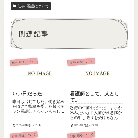
仕事･看護について
関連記事
仕事･看護について
仕事･看護について
いい日だった
看護師として、人とし
て。
昨日も出勤でした。働き始め
た頃にご指導を受けた超ベテ
怒涛の午前中だった…まさか
ラン看護師さんがいらっしゃ
私みたいな半人前が救急隊か
るんだけど、その方に「でき
らの申し送りを受けるなんて
るようになってきたじゃん」
夢にも思わなかったよ…今思
って言ってもらえたのです！
2024/6/16(日) 11:44
2015/8/7(金) 13:08
い返してもよくテンパらなか
こんなわたしでも成長してる
ったな、私…💦人が生きてい
仕事･看護について
仕事･看護について
んだなと嬉しかったです。あ
るということ。こんなに、安