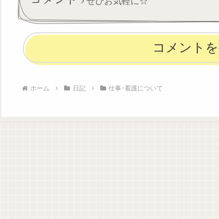
ぜひお気軽に☆
仕事になら...
て。...
コメントを
ホーム
日記
仕事･看護について