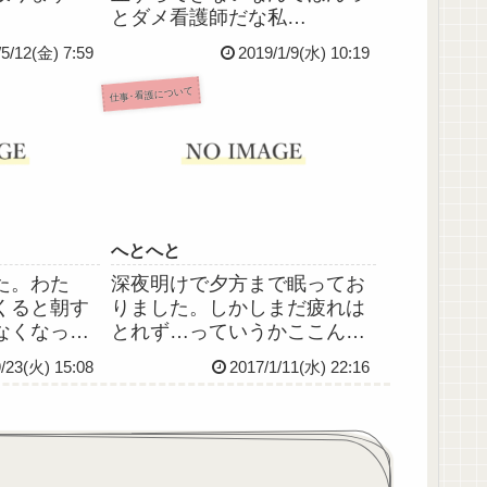
とダメ看護師だな私
は！！！！逆血確認できたの
/5/12(金) 7:59
2019/1/9(水) 10:19
にスピッツ接続してもひけな
いの謎なんだけど何故？！ほ
仕事･看護について
んとへこむんですけど…でも
平和な深夜だったからよかっ
た。今晩もだからこのまま...
へとへと
た。わた
深夜明けで夕方まで眠ってお
くると朝す
りました。しかしまだ疲れは
なくなって
とれず…っていうかここんと
かなか起き
こずっと疲れた疲れたとしか
9/23(火) 15:08
2017/1/11(水) 22:16
丈夫ｶﾅｰ？
書いてませんがほんとに疲れ
大丈夫でし
とるのです泣週休ﾏﾀﾞｶﾅｰ(;∇;)
朝ロッカー
初の2連深夜勤、なんとか乗り
んが「体調
切りました。体力的にはまぁ
かけてくれ
まだ大丈夫なんです...