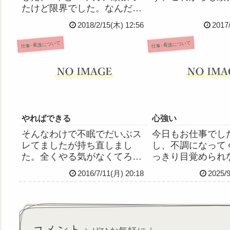
たけど限界でした。なんだ
か、心にぽっかり大きな穴が
2018/2/15(木) 12:56
2017
あいた感じ。でも、最終的に
は、自分で決めました。資格
仕事･看護について
仕事･看護について
を失ったわけじゃないけど、
もう自分は看護師じゃなくな
るんだなぁって思うと寂しい
し、悔...
やればできる
心強い
そんなわけで不眠でだいぶス
今日もお仕事でし
レてましたが持ち直しまし
し、不調になって
た。全くやる気がなくてろく
っきり目覚められ
に化粧もせず出勤しました
くるので、今朝な
2016/7/11(月) 20:18
2025/
が、なせばなるものというか
られなかったから大
やればできるというかなんと
って出勤したけど
いうか。普段通りの仕事がで
た。というのも、
きました。以前までだったら
で介護スタッフさ
めそめそ引きずってまともに
大丈夫？」って声
コメント