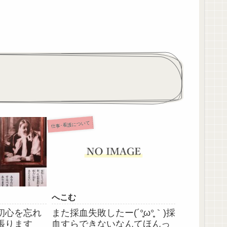
仕事･看護について
へこむ
初心を忘れ
また採血失敗したー(´°̥̥ω°̥̥｀)採
張ります
血すらできないなんてほんっ