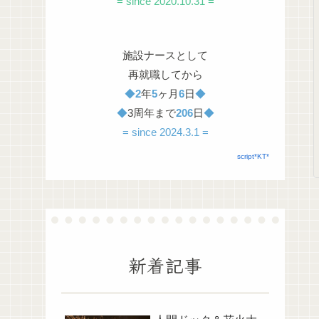
= since 2020.10.31 =
施設ナースとして
再就職してから
◆
2
年
5
ヶ月
6
日
◆
◆
3周年まで
206
日
◆
= since 2024.3.1 =
script*KT*
新着記事