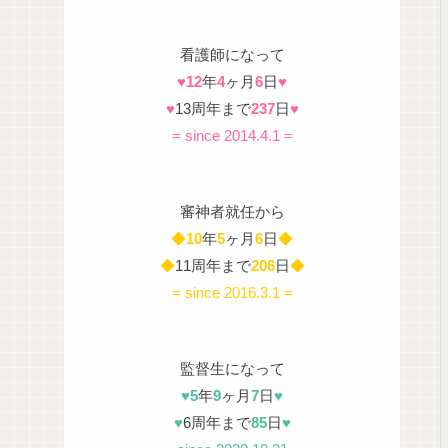
看護師になって
♥
12
年
4
ヶ月
6
日
♥
♥
13周年まで
237
日
♥
= since 2014.4.1 =
審神者就任から
◆
10
年
5
ヶ月
6
日
◆
◆
11周年まで
206
日
◆
= since 2016.3.1 =
監督生になって
♥
5
年
9
ヶ月
7
日
♥
♥
6周年まで
85
日
♥