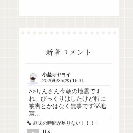
新着コメント
小埜寺ヤヨイ
2026/6/25(木) 16:31
>>りんさん今朝の地震です
ね、びっくりはしたけど特に
被害とかはなく無事です💡地
震...
趣味の時間が足りない！！！！
りん