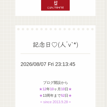
記念日♡(人’v`*)
2026/08/07 Fri 23:13:46
ブログ開設から
★
12
年
10
ヶ月
10
日
★
★
13周年まで
52
日
★
= since 2013.9.28 =