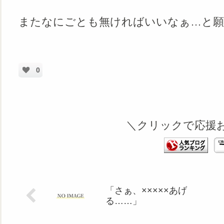
またなにごとも無ければいいなぁ…と願
0
＼クリックで応援
「さぁ、×××××あげ
る……」