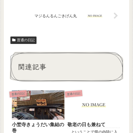
マジるんるんごきげん丸
普通の日記
関連記事
普通の日記
普通の日記
小埜寺きょうだい集結の
敬老の日も兼ねて
巻
…ということで県の内陸に入