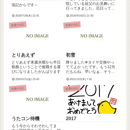
院している祖父のお見舞いに
追記からです～
行ってきました。厄日ってま
さにこんな日のことを言うん
2018/7/26(木) 21:41
2014/9/14(日) 21:50
だろうなーという、不測の事
態に見舞われまくった一日で
普通の日記
普通の日記
した。トラブル続きだったけ
ど気持ちは落ち込むことはな
く、むしろポジティブに捉え
られる...
とりあえず
初雪
とりあえず来週水曜から半日
降りました❄タイヤ交換やっ
勤務ということで復職する運
ててよかったです。もう12月
びになりましたがんばります
だもんね、早いなぁ…そうそ
う、12月ってことで、アドベ
2020/2/21(金) 23:43
2021/12/2(木) 7:41
ントカレンダーでクリスマス
のカウントダウンを始めまし
普通の日記
普通の日記
た☆母のご友人に牧師さんが
いらっしゃいまして、小埜寺
さんクリスチャンじゃないけ
ど...
うたコン待機
2017
もう今からそわそわしてま