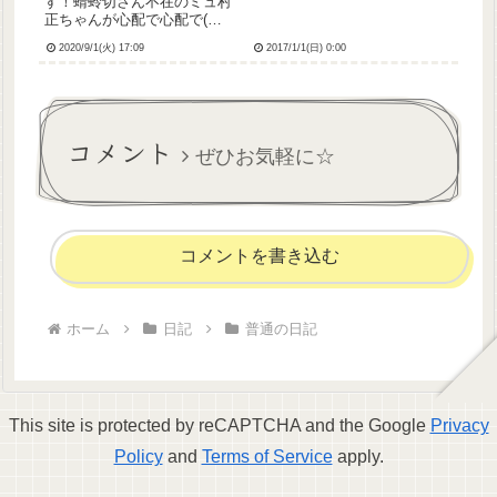
す！蜻蛉切さん不在のミュ村
正ちゃんが心配で心配で(
⸝⸝⸝>_<⸝⸝⸝ )笑うたコン、い
2020/9/1(火) 17:09
2017/1/1(日) 0:00
つも祖父母だけ観てるんだけ
ど、今日はわたしも観るから
ね！ってばあちゃんに言った
ら、「そういえばたまにうた
コンに出るヤヨイの好きな...
コメント
ぜひお気軽に☆
コメントを書き込む
ホーム
日記
普通の日記
This site is protected by reCAPTCHA and the Google
Privacy
Policy
and
Terms of Service
apply.