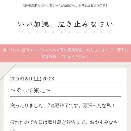
精神疾患持ちの半人前ナースが他愛のない日常を綴るブログです
いい加減、泣き止みなさい
当ブログには時々メンタルヘルス系の投稿があったりしますので、苦手な
方は自衛・ご注意ください。
2016/12/10(土) 20:03
～そして完走～
突っ走りました、7連勤終了です。頑張ったな私！
疲れたので今日は取り急ぎ報告まで。おやすみなさ
い。