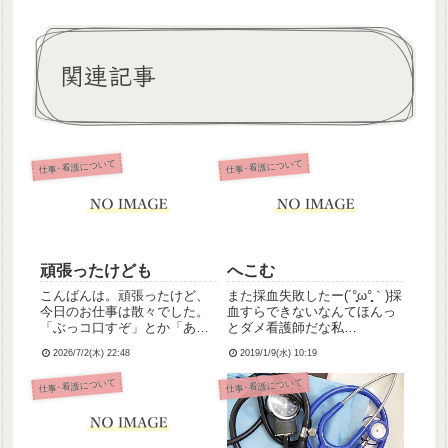
関連記事
仕事･看護について
仕事･看護について
頑張ったけども
へこむ
こんばんは。頑張ったけど、
また採血失敗したー(´°̥̥ω°̥̥｀)採
今日のお仕事は散々でした。
血すらできないなんてほんっ
「ぶっコ口すぞ」とか「あ
とダメ看護師だな私
ほ」とかめっちゃ罵倒される
は！！！！逆血確認できたの
2026/7/2(木) 22:48
2019/1/9(水) 10:19
し、かためのトロミ付けない
にスピッツ接続してもひけな
とむせちゃう人、「うがいし
いの謎なんだけど何故？！ほ
仕事･看護について
仕事･看護について
てね」って言ったのに水飲ん
んとへこむんですけど…でも
じゃうし。しかも一昨日の勤
平和な深夜だったからよかっ
務時、酸素が切れてたインシ
た。今晩もだからこのまま...
デントが...