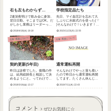
右も左もわからず…
学校指定品たち
2連深夜明けで飲み会に参加、
先日、マイ血圧計を忘れて久
翌日日勤。そこまではOK。だ
しぶりに水銀式のを使った( '-'
がしかし業務はリーダーって
)そんなわけで！いきます！思
どういうこと๛(･᷄ὢ･᷅#)こんな
い立って画像をのっけるシリ
2018/4/18(水) 19:18
2015/11/23(月) 22:55
オーダー出すのはひとりしか
ーズ！(前回はこちら)今回は
いない。そう、むちゃぶり主
看護学校時代に買わされた買
仕事･看護について
仕事･看護について
任。朝からよーいどんで指示
った物品編。画像重いので追
受け、私がもたついてしまっ
記から。
たせいか、Dr.(...
契約更新(5年目)
通常運転再開
昨日は診察でした。復職の件
そんなわけでやっと落ち着い
は、結局総師長と相談して決
たので昨日から通常運転再開
めるようにと。ってわけで、
してます。たくさん休んじゃ
その足で総師長に相談に行っ
ったから年次が残りわずかに
2018/3/16(金) 13:17
2019/7/11(木) 22:43
たのだけど、やはりまだ現状
なっちゃったwその、たくさ
維持で行こうってことに。私
ん休んじゃったせいで病棟の
自身も、病棟に戻るってこと
皆さんにご迷惑をおかけして
に関して、迷いは消えたもの
申し訳ありませんでした、と
の、やっぱり不安もあって葛
陳謝、頭を下げたのですが、
コメント
藤して...
ヤヨイ...
ぜひお気軽に☆