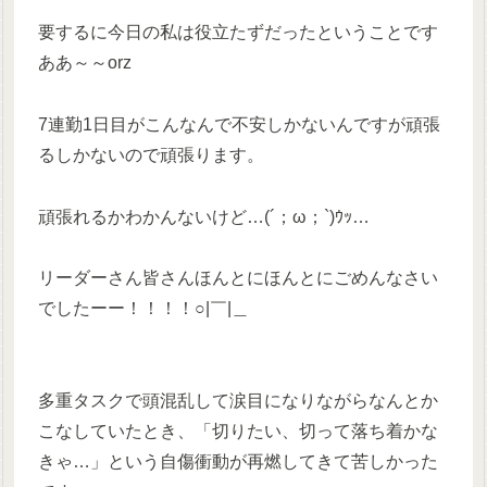
要するに今日の私は役立たずだったということです
ああ～～orz
7連勤1日目がこんなんで不安しかないんですが頑張
るしかないので頑張ります。
頑張れるかわかんないけど…(´；ω；`)ｳｯ…
リーダーさん皆さんほんとにほんとにごめんなさい
でしたーー！！！！○|￣|＿
多重タスクで頭混乱して涙目になりながらなんとか
こなしていたとき、「切りたい、切って落ち着かな
きゃ…」という自傷衝動が再燃してきて苦しかった