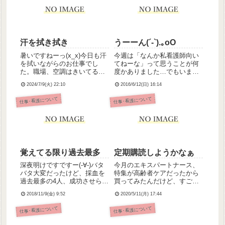
汗を拭き拭き
うーーん(´-`).｡oO
暑いですねーっ(x_x)今日も汗
今週は「なんか私看護師向い
を拭いながらのお仕事でし
てねーな」って思うことが何
た。職場、空調はきいてるん
度かありました…でもいまさ
だけどやっぱ動くと暑いのよ
ら看護師以外にやれることな
2024/7/9(火) 22:10
2016/6/12(日) 16:14
ね。わたしの業務は、主に寝
んてないしなにより自分で望
たきりさんのバイタル測定と
んで、休学してまでなりたか
仕事･看護について
仕事･看護について
処置もろもろ、あと経管準備
った職業だし頑張るっきゃな
してつなぐ、って感じなんだ
いよな。うん。
けど、少しずつひとり立ちし
て...
覚えてる限り過去最多
定期購読しようかなぁ
深夜明けですですー(-∀-)バタ
今月のエキスパートナース、
バタ大変だったけど、採血を
特集が高齢者ケアだったから
過去最多の4人、成功させられ
買ってみたんだけど、すごい
ました！！5人トライして、最
勉強になる…(・∀・；)いま一
2018/11/9(金) 9:52
2020/5/11(月) 17:44
後の一人だけダメで代わって
応放送大学でも勉強してるけ
もらったけど、私にしては頑
ど、教科書とは違う雑誌なら
仕事･看護について
仕事･看護について
張った方！一般科で働いてる
ではの読みやすさとか、コロ
友達からしたら「ぬるい
ナみたいな最近の傾向とか、