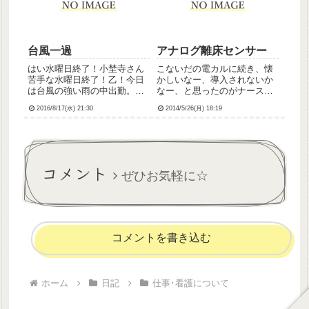
わ！」って怒られそうだけ
いろんな領域に触れられてた
ど...
り...
台風一過
アナログ離床センサー
はい水曜日終了！小埜寺さん
こないだの電カルに続き、懐
苦手な水曜日終了！乙！今日
かしいなー、導入されないか
は台風の強い雨の中出勤。バ
なー、と思ったのがナースコ
ス停までの道中、服とバッグ
ール。ないんですよ、ナース
2016/8/17(水) 21:30
2014/5/26(月) 18:19
が雨でべっしゃべしゃに。バ
コール…実習で行ったとこで
ス来て乗ったはいいんだけ
もなかったので、精神科って
ど、バス車内なんと雨漏りし
そういうものなのかなぁ。う
てて、運悪く雨垂れしてる席
ちではピッチも使用しませ
に座ってしまったもんだから
ん。固定の内線のみ。まあピ
コメント
散々だっ...
ッチは使...
ぜひお気軽に☆
コメントを書き込む
ホーム
日記
仕事･看護について