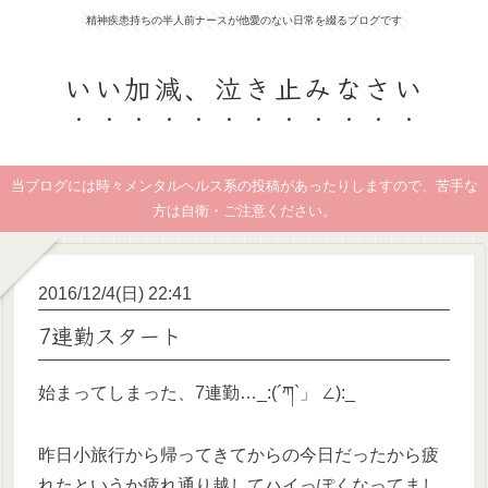
精神疾患持ちの半人前ナースが他愛のない日常を綴るブログです
いい加減、泣き止みなさい
当ブログには時々メンタルヘルス系の投稿があったりしますので、苦手な
方は自衛・ご注意ください。
2016/12/4(日) 22:41
7連勤スタート
始まってしまった、7連勤…_:(´ཀ`」 ∠):_
昨日小旅行から帰ってきてからの今日だったから疲
れたというか疲れ通り越してハイっぽくなってまし