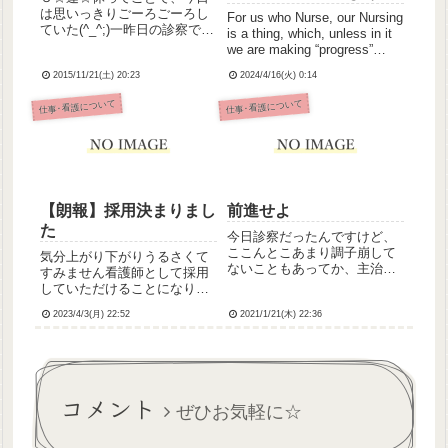
は思いっきりごーろごーろし
For us who Nurse, our Nursing
ていた(^_^;)一昨日の診察で、
is a thing, which, unless in it
フル日勤に戻ってもよいこと
we are making “progress”
になったので昨日からフルタ
every year, every month,
イム日勤に戻っております💡
2015/11/21(土) 20:23
2024/4/16(火) 0:14
every we...
昨日はフォーレの挿入、あと
仕事･看護について
仕事･看護について
サーフローの留置もやらせて
もらえた(・∀・)フォー...
【朗報】採用決まりまし
前進せよ
た
今日診察だったんですけど、
ここんとこあまり調子崩して
気分上がり下がりうるさくて
ないこともあってか、主治医
すみません看護師として採用
に「うちで働いてたときはだ
していただけることになりま
いぶストレスだったんだな
したブランク約1年あるので頑
ぁ」って言われ、「あッ、ま
2023/4/3(月) 22:52
2021/1/21(木) 22:36
張らねば今週末に健康診断受
ぁそうですかね…？」みたい
けたりとかして実際に働きは
な返事をしてしまいました小
じめるのは24日からだそうな
埜寺です。なんとか元気で
のでそれまでにコンディショ
す。たしか...
ン整えて勉強もしておかない
コメント
と...
ぜひお気軽に☆