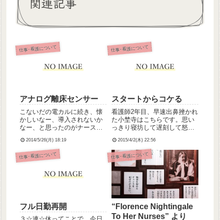
関連記事
仕事･看護について
仕事･看護について
アナログ離床センサー
スタートからコケる
こないだの電カルに続き、懐
看護師2年目、早速出鼻挫かれ
かしいなー、導入されないか
た小埜寺はこちらです。思い
なー、と思ったのがナースコ
っきり寝坊して遅刻して怒ら
ール。ないんですよ、ナース
れたよ。←当たり前ただ一つ
2014/5/26(月) 18:19
2015/4/2(木) 22:56
コール…実習で行ったとこで
弁明させてもらうなら、昨日
もなかったので、精神科って
疲れすぎたせいだと思うの…
仕事･看護について
仕事･看護について
そういうものなのかなぁ。う
(´；ω；｀)総師長に「これか
ちではピッチも使用しませ
ら毎日6時半に電話掛けるぞ
ん。固定の内線のみ。まあピ
⚡」と言われたのだけど、ど...
ッチは使...
フル日勤再開
“Florence Nightingale
To Her Nurses” より
３☆連☆休ってことで、今日