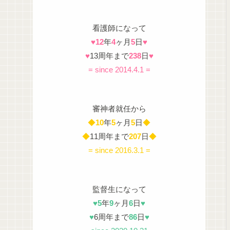
看護師になって
♥
12
年
4
ヶ月
5
日
♥
♥
13周年まで
238
日
♥
= since 2014.4.1 =
審神者就任から
◆
10
年
5
ヶ月
5
日
◆
◆
11周年まで
207
日
◆
= since 2016.3.1 =
監督生になって
♥
5
年
9
ヶ月
6
日
♥
♥
6周年まで
86
日
♥