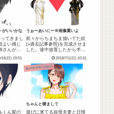
トがいいかな
うぉーあいにー※画像重いよ
切ってきまし
前々からちまちま描いてた絵
程よい感じ
(»過去記事参照)を完成させま
師さんが
した。途中放置したから半年
たいね」っ
以上かかったというｗ我愛
9/16(日) 19:51
2018/7/1(日) 10:31
て、いい感
你。手足がどう直しても変な
ました☆こ
感じがして、何度も修正した
趣味関連(漫画ｱﾆﾒ排球etc)
O-PASSの
んだけどどうにも納得いかな
ハイキュー
いのでもうこれでいいことに
な感...
しました。下手の横好きは承
知だ...
ちゃんと寝まして
ルくん髪の
遊びに来てる叔母夫妻と日帰