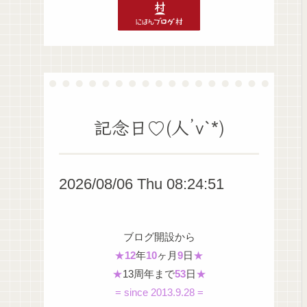
記念日♡(人’v`*)
2026/08/06 Thu 08:24:51
ブログ開設から
★
12
年
10
ヶ月
9
日
★
★
13周年まで
53
日
★
= since 2013.9.28 =