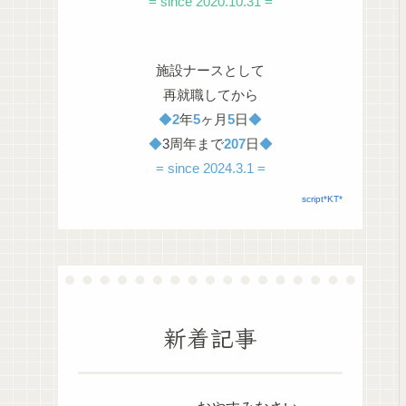
= since 2020.10.31 =
施設ナースとして
再就職してから
◆
2
年
5
ヶ月
5
日
◆
◆
3周年まで
207
日
◆
= since 2024.3.1 =
script*KT*
新着記事