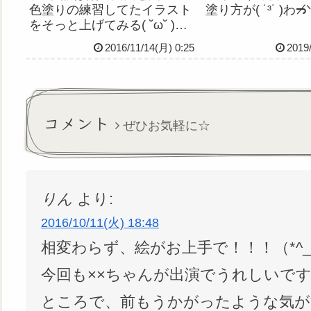
色塗りの練習してたイラスト
塗り方が( ˙³˙ )わᓓ̸
をそっと上げてみる( ˘ω˘ )平
野と前田の双子感すごくすき
2016/11/14(月) 0:25
2019
さて寝るか
コメント
ぜひお気軽に☆
りん
より:
2016/10/11(火) 18:48
相変わらず、絵がお上手で！！！（*^_
今回も××ちゃんが出演でうれしいです
ところで、前もうかがったような気が