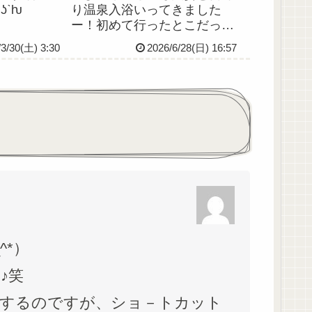
ᐠʖˋƕ
り温泉入浴いってきました
ー！初めて行ったとこだった
けどすごく良かったからまた
/3/30(土) 3:30
2026/6/28(日) 16:57
行きたい✨朝方上げたイラス
トちょい加筆修正してます～
^*）
♪笑
するのですが、ショ－トカット