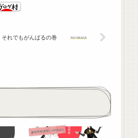
それでもがんばるの巻
趣味関連(漫画ｱﾆﾒ排球etc)