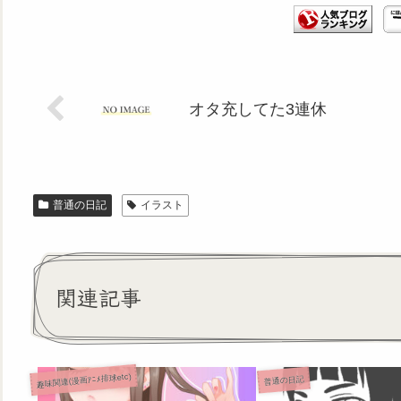
オタ充してた3連休
普通の日記
イラスト
関連記事
趣味関連(漫画ｱﾆﾒ排球etc)
普通の日記