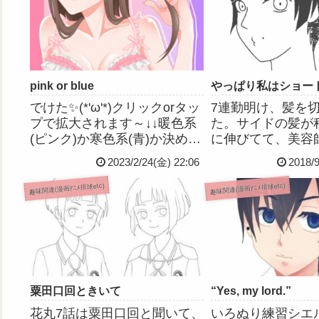
pink or blue
やっぱり私はショー
でけた✨(*'ω'*)クリックorタッ
7連勤明け、髪を
プで拡大されます～↓↓暖色系
た。サイドの髪が
(ピンク)か寒色系(青)か決めら
に伸びてて、美容
れなくて結局どっちの色も仕
「この長さ活かし
2023/2/24(金) 22:06
2018/
上げちゃいました同系色に頼
て言ってくださっ
らない配色センスが欲しい💦
じに切ってもらえ
趣味関連(漫画ｱﾆﾒ排球etc)
趣味関連(漫画ｱﾆﾒ排球etc)
まままま、でもどっちもどっ
んな感じ。(PSYCH
ちで気に入ってはおります
常守朱ちゃんとか
の！よりいい感...
の五色工くんみたい
粟田口回ときいて
“Yes, my lord.”
花丸7話は粟田口回と聞いて、
いろぬり練習シエ