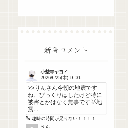
新着コメント
小埜寺ヤヨイ
2026/6/25(木) 16:31
>>りんさん今朝の地震です
ね、びっくりはしたけど特に
被害とかはなく無事です💡地
震...
趣味の時間が足りない！！！！
りん