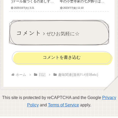
`)ドール服つくるの楽しすぎ
年の小埜寺家の七夕飾りはり
ていつの間にか3時になってた
かちゃんサイズです。この輪
2025/10/7(火) 3:21
2023/7/7(金) 11:10
ヨ←とりまアースラ様コスリ
飾りと、天の川ちまちま頑張
カちゃんとアズ君ですアース
ったから見てほしい←ちなみ
ラ様ドレス、足つくるのすご
にわたしは赤い短冊に「もっ
い楽しかったんだけどパール
とちゃんと仕事できるように
縫いつけるの苦行でした写...
なりたい」と書きました。精
コメント
進いたし...
ぜひお気軽に☆
コメントを書き込む
ホーム
日記
趣味関連(漫画ｱﾆﾒ排球etc)
This site is protected by reCAPTCHA and the Google
Privacy
Policy
and
Terms of Service
apply.