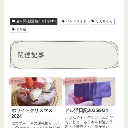
趣味関連(漫画ｱﾆﾒ排球etc)
ハンドメイド
リカちゃん
ドル活
関連記事
趣味関連(漫画ｱﾆﾒ排球etc)
普通の日記
ホワイトクリスマス
ドル活日記2025/9/24
2024
おばんです～年明けにねんど
ろいどどーる日本をお迎え予
雪です～！車の運転怖かった
定の小埜寺さん、気が早いの
～😅ケーキについてた飾りが