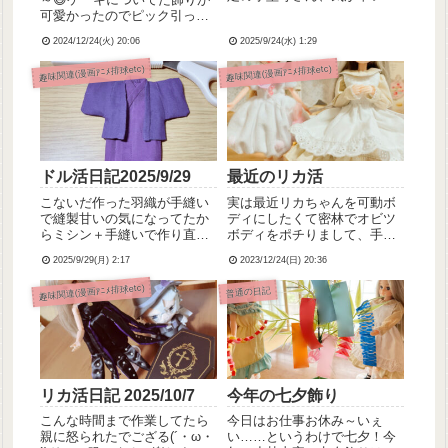
で早速着せたい予定の羽織を
可愛かったのでピック引っこ
作ったでござる型紙と作り方
抜いてリカちゃんに持たせち
はBOOTHよりぷちっとハウ
2024/12/24(火) 20:06
2025/9/24(水) 1:29
ゃいました💕めりーくりすま
ス・えぬ様のものをDL、使用
す！ケーキとチキンの受け取
趣味関連(漫画ｱﾆﾒ排球etc)
趣味関連(漫画ｱﾆﾒ排球etc)
させていただきました！≫着
り行くのに雪道運転が心細か
物と羽織の型紙いつもはミシ
ったので、妹ちゃんに助手席
ン...
乗って付き合ってもらったの
で、お...
ドル活日記2025/9/29
最近のリカ活
こないだ作った羽織が手縫い
実は最近リカちゃんを可動ボ
で縫製甘いの気になってたか
ディにしたくて密林でオビツ
らミシン＋手縫いで作り直し
ボディをポチりまして、手持
＆下に着るお着物も新たに作
ちのリカちゃんのうち片方の
2025/9/29(月) 2:17
2023/12/24(日) 20:36
成しました(｀・ω・´)型紙と
子だけだけど自由にポーズを
作り方は同じくBOOTHよりぷ
とれるようになりました！写
趣味関連(漫画ｱﾆﾒ排球etc)
普通の日記
ちっとハウス・えぬ様です。
真向かって左のうさ耳の茶髪
≫着物と羽織の型紙重ねると
の子が、可動域あるにはある
こんな感じです～(サイズ...
けどとれるポーズに制約があ
る既存...
リカ活日記 2025/10/7
今年の七夕飾り
こんな時間まで作業してたら
今日はお仕事お休み～いぇ
親に怒られたでござる(´・ω・
い……というわけで七夕！今