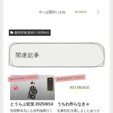
やっぱ面白いよね
趣味関連(漫画ｱﾆﾒ排球etc)
関連記事
趣味関連(漫画ｱﾆﾒ排球etc)
趣味関連(漫画ｱﾆﾒ排球etc)
とうらぶ近況 2025/9/14
うちわ作らなきゃ
先程弊本丸にも倶利伽羅江く
乱舞狂乱当選しましたありが