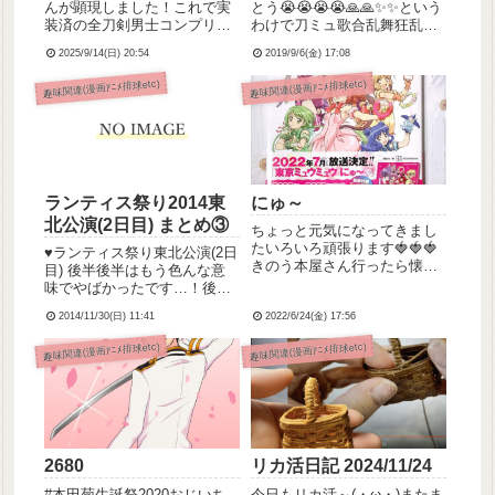
んが顕現しました！これで実
とう😭😭😭😭🙏🙏✨✨という
装済の全刀剣男士コンプリー
わけで刀ミュ歌合乱舞狂乱、
トです！と言いたいところな
ゲーム内先行でチケットご用
2025/9/14(日) 20:54
2019/9/6(金) 17:08
のですが、残念ながら弊本丸
意されました！…ありがと
にはまだ孫六兼元さんがいら
う…ありがとう…何時のシャ
趣味関連(漫画ｱﾆﾒ排球etc)
趣味関連(漫画ｱﾆﾒ排球etc)
っしゃらないのでした……。
トルバス乗って物販並ぶかと
また入手機会があればいいな
か今から作戦練らなきゃ…例
ぁ。そして今回の里の周回に
年通りなら各キャラ毎のマフ
より、...
ラータオ...
ランティス祭り2014東
にゅ～
北公演(2日目) まとめ③
ちょっと元気になってきまし
たいろいろ頑張ります🍓🍓🍓
♥︎ランティス祭り東北公演(2日
きのう本屋さん行ったら懐か
目) 後半後半はもう色んな意
しいの見つけて思わず衝動買
味でやばかったです…！後半
いしちゃいました、東京ミュ
トップバッターは鈴村健一さ
ウミュウ！！！！( ；∀；)小学
2014/11/30(日) 11:41
2022/6/24(金) 17:56
んで、コール&レスポンスで
生の頃、初めてコミックス全
会場を大いに沸かせてまし
趣味関連(漫画ｱﾆﾒ排球etc)
趣味関連(漫画ｱﾆﾒ排球etc)
巻揃えた漫画でしたそれまで
た。MCで昨日は谷山紀章さん
ちゃお派だったけどなかよ
と仙台名物牛タンを食べたら
し...
しいことが判明。陽泉ダブ...
2680
リカ活日記 2024/11/24
#本田菊生誕祭2020おじいち
今日もリカ活～(・ω・)またま