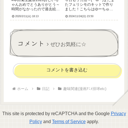
ゃんおめでとうありがとう～
たフェリシモのキットで作り
時間がなかったので過去絵リ
ました！こちらはゆーちゅー
メイクです
ぶ見ながら作ったミニチュア
2020/2/11(火) 18:13
2024/11/24(日) 23:50
バスケット参考動画はこちら↓
動画みたいにきれいに編めな
かったからリベンジしたいで
すあとこれはちょい前の記事
にチラっと書いた、やふー
コメント
フ...
ぜひお気軽に☆
コメントを書き込む
ホーム
日記
趣味関連(漫画ｱﾆﾒ排球etc)
This site is protected by reCAPTCHA and the Google
Privacy
Policy
and
Terms of Service
apply.