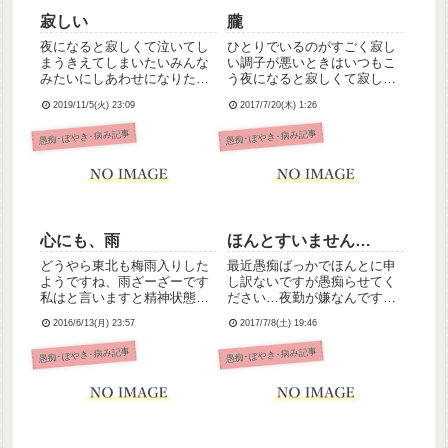
寂しい
朧
夜になると寂しくて泣いてし
ひとりでいるのがすごく寂し
まうきえてしまいたいみんな
い調子が悪いときはいつもこ
みたいにしあわせになりたか
う夜になると寂しくて寂しく
った
てたまらなくなるわたしはひ
2019/11/5(火) 23:09
2017/7/20(木) 1:26
とりずーっとひとりこれまで
もこれからもずっとそう寂し
愚痴･ぼやき･病み記事
愚痴･ぼやき･病み記事
い
心にも、雨
ほんとすいません…
どうやら東北も梅雨入りした
最近愚痴ばっかでほんとに申
ようですね、雨ざーざーです
し訳ないですが愚痴らせてく
私はと言いますと精神状態は
ださい…夜勤が嫌なんです。
よいですかね。しにたいとか
準夜はまだ大丈夫。深夜が嫌
2016/6/13(月) 23:57
2017/7/8(土) 19:46
切りたいとか思うことなく元
すぎて嫌すぎて、心がし.にそ
気に働けてます。たぶん。た
う。つらい。ほんとうにつら
愚痴･ぼやき･病み記事
愚痴･ぼやき･病み記事
だ、自信がなくて。ちゃんと
い。いやだ。行きたくない。
やれているのか。ちゃんと患
つらい。つらい。つらい。
者さんを看て、患者さんのこ
とばに...