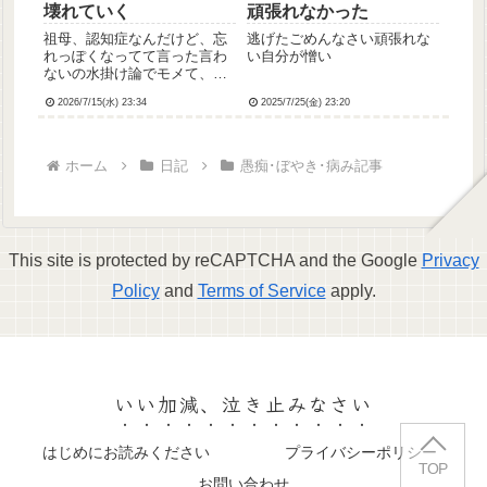
壊れていく
頑張れなかった
祖母、認知症なんだけど、忘
逃げたごめんなさい頑張れな
れっぽくなってて言った言わ
い自分が憎い
ないの水掛け論でモメて、感
情のコントロールできなくな
2026/7/15(水) 23:34
2025/7/25(金) 23:20
ってきてることもあり強い口
調で口論になりわたし大泣
き。死にたい、今日死ぬって
泣きわめき、夜間だったけど
ホーム
日記
愚痴･ぼやき･病み記事
病院に行って看護師さんにな
だめても...
This site is protected by reCAPTCHA and the Google
Privacy
Policy
and
Terms of Service
apply.
いい加減、泣き止みなさい
はじめにお読みください
プライバシーポリシー
TOP
お問い合わせ