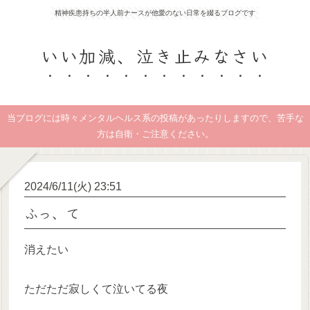
精神疾患持ちの半人前ナースが他愛のない日常を綴るブログです
いい加減、泣き止みなさい
当ブログには時々メンタルヘルス系の投稿があったりしますので、苦手な
方は自衛・ご注意ください。
2024/6/11(火) 23:51
ふっ、て
消えたい
ただただ寂しくて泣いてる夜