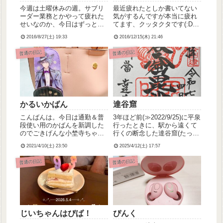
今週は土曜休みの週。サブリ
最近疲れたとしか書いてない
ーダー業務とかやって疲れた
気がするんですが本当に疲れ
せいなのか、今日はずっと寝
てます、クッタクタです(:D)|
て過ごしてました。貴重な土
￣|＿今日は遅番で、いつもよ
2016/8/27(土) 19:33
2016/12/15(木) 21:46
曜の休みなのに何してんの…
り1時間半遅い帰りで。帰る頃
(・_・`)それはさておき台風さ
には雪は止んでいたけど、吹
普通の日記
普通の日記
ん、もう勘弁してよーー！泣
き付けてくる風が強いわ冷た
いわ、路面凍結してて足元お
ぼつかないわでガタガタ...
かるいかばん
達谷窟
こんばんは。今日は通勤＆普
3年ほど前(≫2022/9/25)に平泉
段使い用のかばんを新調した
行ったときに、駅から遠くて
のでごきげんな小埜寺ちゃん
行くの断念した達谷窟(たっこ
なのでした。早速推しのキー
くのいわや)毘沙門堂を参拝し
2021/4/10(土) 23:50
2025/4/12(土) 17:57
ケースを装備☆笑小さめに見
てきました。事の発端は昨
えるのにけっこういっぱい入
日、仙台から叔母夫妻が遊び
普通の日記
普通の日記
るので、荷物持ちなわたしに
に来て、明日どっか行かな
すごくよきです♪(こうしてま
い？って話になり、わたしが
た私物がぴんくになっていく
提案したのでした。...
ので...
じいちゃんはぴば！
ぴんく