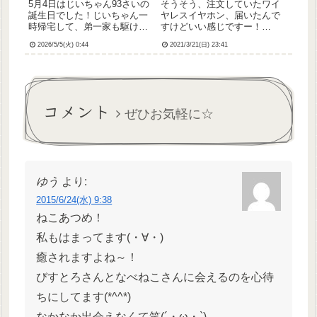
5月4日はじいちゃん93さいの
そうそう、注文していたワイ
誕生日でした！じいちゃん一
ヤレスイヤホン、届いたんで
時帰宅して、弟一家も駆けつ
すけどいい感じですー！
けてのお誕生会をしました🎉
(๑′ᴗ‵๑)「Sweet macaron」っ
2026/5/5(火) 0:44
2021/3/21(日) 23:41
🎊✨じいちゃん楽しそうにし
て名前の通り、まかろんみた
ててよかったです☺️長生きし
いでかわいいです✨購入の決
てね～。追記(余談)‐余談‐めい
め手はデザインだったし、音
っ子ちゃんとビーズでブレス
質とかに特にこだわりはない
レット作って遊んだん...
ので、わたしはこ...
コメント
ぜひお気軽に☆
ゆう
より:
2015/6/24(水) 9:38
ねこあつめ！
私もはまってます(・∀・)
癒されますよね～！
びすとろさんとなべねこさんに会えるのを心待
ちにしてます(*^^*)
なかなか出会えなくて笑(´・ω・`)