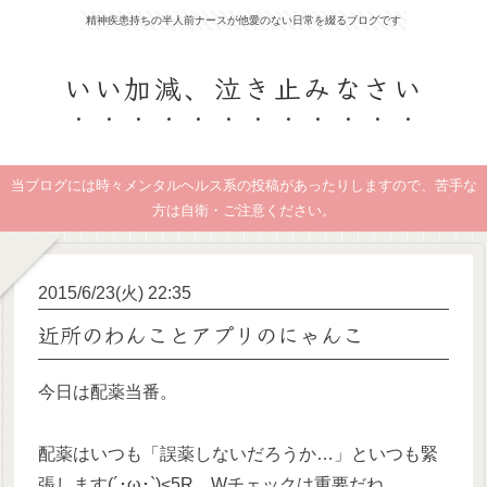
精神疾患持ちの半人前ナースが他愛のない日常を綴るブログです
いい加減、泣き止みなさい
当ブログには時々メンタルヘルス系の投稿があったりしますので、苦手な
方は自衛・ご注意ください。
2015/6/23(火) 22:35
近所のわんことアプリのにゃんこ
今日は配薬当番。
配薬はいつも「誤薬しないだろうか…」といつも緊
張します(´･ω･`)<5R、Wチェックは重要だね