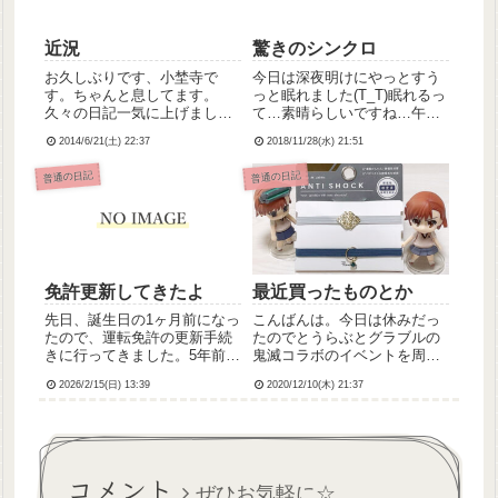
近況
驚きのシンクロ
お久しぶりです、小埜寺で
今日は深夜明けにやっとすう
す。ちゃんと息してます。
っと眠れました(T_T)眠れるっ
久々の日記一気に上げました
て…素晴らしいですね…午後
(´∀`；)中学生だと思われたり
は美容院にカットの予約して
2014/6/21(土) 22:37
2018/11/28(水) 21:51
(こちらの記事参照)デパス飲
たんですけど、妹も髪切りた
んだら眠気でふらつきながら
いってことで、急遽電話して2
普通の日記
普通の日記
仕事したりピアスあけたり(こ
人で行くことに。妹は前髪ぱ
ちらの記事参照)頓服飲まずに
っつんのさらさらセミロン
頑張ったり☀と、いろいろ...
グ、私は後ろ刈り上げのサ
イ...
免許更新してきたよ
最近買ったものとか
先日、誕生日の1ヶ月前になっ
こんばんは。今日は休みだっ
たので、運転免許の更新手続
たのでとうらぶとグラブルの
きに行ってきました。5年前の
鬼滅コラボのイベントを周回
時は免許センターでの更新だ
していました(・ω・)善逸くん
2026/2/15(日) 13:39
2020/12/10(木) 21:37
ったのですが、写真写り最悪
が相変わらずうるさくておも
で。当時の記事⇩って感じでめ
しろいです笑*最近買った小物
ちゃくちゃスレてたんです
がかわいくて気に入ってるの
が、今回は警察署での手続き
でちょっと紹介。ハンドメイ
だったので写真は持参だった
ドのサシェ。見ての通りﾈｺ...
コメント
か...
ぜひお気軽に☆