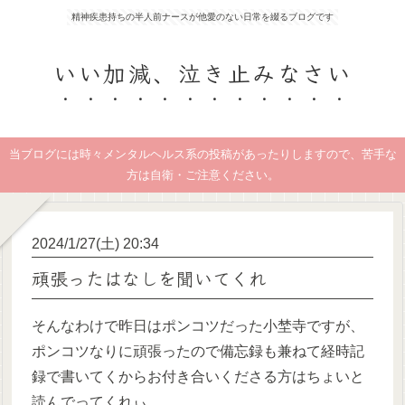
精神疾患持ちの半人前ナースが他愛のない日常を綴るブログです
いい加減、泣き止みなさい
当ブログには時々メンタルヘルス系の投稿があったりしますので、苦手な
方は自衛・ご注意ください。
2024/1/27(土) 20:34
頑張ったはなしを聞いてくれ
そんなわけで昨日はポンコツだった小埜寺ですが、
ポンコツなりに頑張ったので備忘録も兼ねて経時記
録で書いてくからお付き合いくださる方はちょいと
読んでってくれぃ。