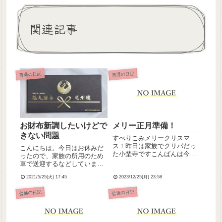
関連記事
普通の日記
普通の日記
お財布新調したいけどで
メリー正月準備！
きない問題
すべりこみメリークリスマ
ス！昨日は家族でクリパだっ
こんにちは。今日はお休みだ
た小埜寺ですこんばんは今日
ったので、家族の所用のため
は大安ということで早々にク
車で送迎するなどしていまし
リスマス飾りを片付けて妹ち
た。ちょっと疲れたけど調子
ゃんとばあちゃんと3人で正月
2021/5/25(火) 17:45
2023/12/25(月) 23:58
はまずまずです。*今使ってる
準備をしましたわたしが愛し
財布、3年ぐらい前(»過去記事
普通の日記
普通の日記
てやまないヘ夕りア日本のキ
参照)に友人の雲雀氏に選んで
ャラソンに「恐れ入ります、
もらったジルスチュアートの
すみま...
で、すごい気に入って使っ...