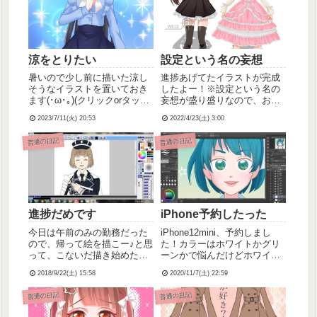
涼をとりたい
設定という名の妄想
暑いので少し前に描いた涼し
進捗あげてたイラストが完成
そうなイラストを置いておき
したよー！※設定という名の
ます(･ω･｡)(クリックorタップ
妄想が盛り盛りなので、お付
で拡大されます)これら2枚の
き合いいただける方のみ追記
2023/7/11(火) 20:53
2022/4/23(土) 3:00
イラスト、どっちも同一人物
からよろしくどうぞ！
なんだけど、この子は雪女
普通の日記
普通の日記
で、普段は上の格好で人にな
りすましててときどき下の本
来の姿に戻るというどう...
進捗だめです
iPhone予約したった
今日は午前のみの勤務だった
iPhone12mini、予約しまし
ので、帰って絵を描こー♪と思
た！カラーはホワイトかグリ
って、こないだ描き始めた前
ーンかで悩んだけどホワイト
田くん、いろいろ直して色塗
にしました(｡･ω･｡)わーい来週
2018/9/22(土) 15:58
2020/11/7(土) 22:59
りに入ったはいいんだけどこ
取りに行くの楽しみだ〜♬.*ﾟ
こまで塗って飽きて集中力が
今まで使ってたiPhone6、購
普通の日記
普通の日記
切れてしまった(´・ω・`)しか
入日確認したら2015/1/11だっ
もPixia(お絵描きソフト)、せ
たってことは5年半以...