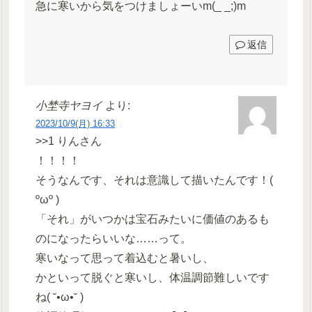
急に寒いから気をつけましょーいm(_ _;)m
返信
小埜寺ヤヨイ
より:
2023/10/9(月) 16:33
>>1 りんさん
！！！！
そうなんです、それは意識して描いたんです！(
ºωº )
「それ」がいつかは宝石みたいに価値のあるも
のになったらいいな……って。
寒いなって思って着込むと暑いし、
かといって脱ぐと寒いし、体温調節難しいです
ね( ˘•ω•˘ )