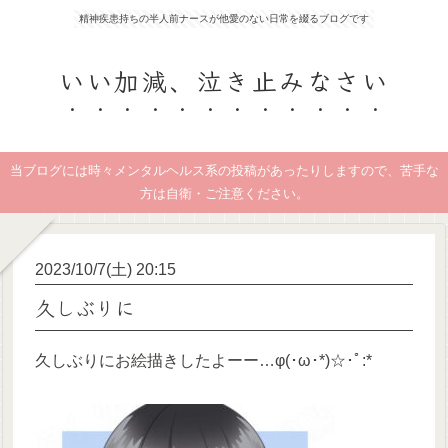
精神疾患持ちの半人前ナースが他愛のない日常を綴るブログです
いい加減、泣き止みなさい
当ブログには時々メンタルヘルス系の投稿があったりしますので、苦手な
方は自衛・ご注意ください。
2023/10/7(土) 20:15
久しぶりに
久しぶりにお絵描きしたよーー…φ(･ω･*)☆･ﾟ:*