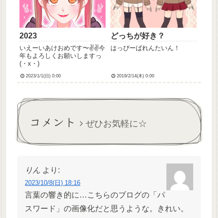
っかく最新バージ...
2023
どっちが好き？
いえーいあけおめです〜✌✌今
はっぴーばれんたいん！
年もよろしくお願いしますっ
(・x・)
2023/1/1(日) 0:00
2019/2/14(木) 0:00
コメント
ぜひお気軽に☆
りん
より:
2023/10/8(日) 18:16
言葉の響き的に…こちらのブログの「パ
スワード」の画像化だと思うような。きれい。