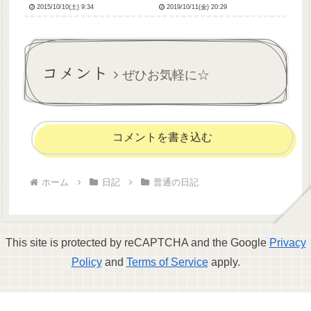
2015/10/10(土) 9:34
2019/10/11(金) 20:29
なんやかんやで看護師をモチ
は停電しなきゃいいな😣みな
ーフにしちゃってるあたり、
さんも十分お気をつけくださ
やっぱり私って看護が好きな
い、いのちだいじ！…って、
んだなぁと。
数日前までし.にたいし.にた
いって言ってた私が言うのも
コメント
あ...
ぜひお気軽に☆
コメントを書き込む
ホーム
日記
普通の日記
This site is protected by reCAPTCHA and the Google
Privacy
Policy
and
Terms of Service
apply.