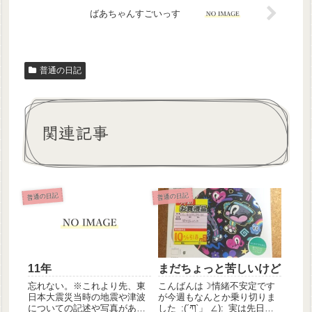
ばあちゃんすごいっす
普通の日記
関連記事
普通の日記
普通の日記
11年
まだちょっと苦しいけど
忘れない。※これより先、東
こんばんは☽情緒不安定です
日本大震災当時の地震や津波
が今週もなんとか乗り切りま
についての記述や写真があり
した_:(´ཀ`」 ∠):_実は先日新