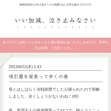
精神疾患持ちの半人前ナースが他愛のない日常を綴るブログです
いい加減、泣き止みなさい
当ブログには時々メンタルヘルス系の投稿があったりしますので、苦手な
方は自衛・ご注意ください。
2023/6/22(木) 1:43
吸引器を背負って歩くの巻
母とはしばらく冷戦状態でしたが謝られたので和解
しました、全くしょうがないわね！(何)
母、所謂大人の発達障害ってやつで、時々コミニュ