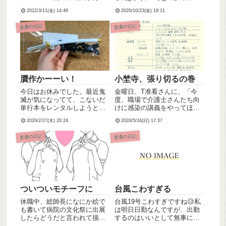
ます！心的外傷がフラッシュ
しいペンタブを買いましてん
2022/3/11(金) 14:46
2020/10/23(金) 19:11
バックするおそれがあります
ちょうど1年ぐらい前から欲し
ので、PTSD等ストレス障が
いなーって検討してたやつ(過
普通の日記
普通の日記
いをお持ちの方は閲覧しない
去記事参照、型番は微妙に違
でください。
うかも)が電器屋さんで10％値
引きしてて、...
贋作かーーい！
小埜寺、張り切るの巻
今日はお休みでした。最近鬼
金曜日、T准看さんに、「今
滅が気になってて、こないだ
度、職場で介護士さんたち向
単行本をレンタルしようと思
けに感染の講義をやってほし
ってレンタル店に行ったら1巻
いって話が出てて、資料作り
2020/2/27(木) 20:24
2020/5/24(日) 17:37
しか借りられなくて(他の巻は
お願いできる？」と言われた
全て帯出中)で人気さすがだな
小埜寺。小埜寺、PowerPoint
普通の日記
普通の日記
ーと思いながらとりあえず1巻
で資料つくるのすきなので快
だけ借りて、今日返却日だっ
諾。とりあえず文献まとめる
たから次の巻借りられるｶ...
の頑張ったから見てくれ...
ついついモチーフに
台風こわすぎる
休職中、総師長になにか絵で
台風19号こわすぎですね😥私
も書いて病院の文化祭に出展
は明日日勤なんですが、出勤
したらどうだと言われて描い
するのはいいとして無事に帰
た習作。テーマは「白衣」。
宅できるかが心配です…あと