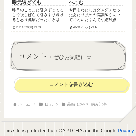
喉元過ぎても
へこむ
昨日のことまだ引きずってる
今日もわたしはダメダメだっ
し今後しばらく引きずり続け
たあたり強めの看護師さんい
ると思う健康だったころはギ
てこわいたぶんてか絶対嫌わ
リ耐えられたかもしれないけ
れてるわたしどんくさいし周
2023/7/20(木) 23:39
2023/5/15(月) 23:14
ど今はやっぱきついなぁたぶ
り見て動けてないからだと思
ん孤立するんだろうな、わた
う圧がすごくて萎縮してしま
し3月までの契約だけど頑張れ
うから余計動けなくなるんで
る自信がないまぁでも悪いの
すけど…明日も勤務一緒でこ
は結局わたし自身だって自覚
わいつらい
コメント
はし...
ぜひお気軽に☆
コメントを書き込む
ホーム
日記
愚痴･ぼやき･病み記事
This site is protected by reCAPTCHA and the Google
Privacy