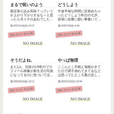
まるで呪いのよう
どうしよう
最近落ち込み気味？っていう
中途半端な時間に目覚めちゃ
か上がり下がりするな～と思
ったどうしよう昨日の七夕、
ったら月イチのあれでした。
祖母に短冊に願い事書いてっ
やっぱり女性ホルモンって精
て言われたんだけど、今のわ
2017/1/18(水) 23:27
2020/7/8(水) 4:44
神面と連動してるんですね…
たしの願い事、「早くし､にた
(・_・)昨日リーダーだったん
い」しか思い浮かばなくて結
愚痴･ぼやき･病み記事
愚痴･ぼやき･病み記事
ですけど、やっぱり自分がす
局書かずじまいでしたいきる
っごいポンコツに思えて。相
のがつらいです
変わらず一人では何もできな
い...
そうだよね、
やっぱ無理
また1人、旧友のLINEのプロ
ここんとこ不眠と過眠がきて
フィール画像が新生児の写真
たので調子崩れてきてるなと
になってるのに気づいて泣い
は思ってたところ案の定しに
てるこないだ主治医に診断書
たいが再発しました涙だばだ
2022/8/12(金) 13:11
2023/11/5(日) 23:44
もらったのちらっと見たら
ば止まらないはやくしにたい
「些細なことで不安定になり
愚痴･ぼやき･病み記事
愚痴･ぼやき･病み記事
やすい」って書いてあってえ
え、ほんとその通りですわ…
現にいま正に不安定になって
るし...