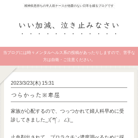
精神疾患持ちの半人前ナースが他愛のない日常を綴るブログです
いい加減、泣き止みなさい
当ブログには時々メンタルヘルス系の投稿があったりしますので、苦手な
方は自衛・ご注意ください。
2023/3/23(木) 15:31
つらかった※卑屈
家族が心配するので、つっつかれて婦人科早めに受
診してきました_:(´ཀ`」 ∠):_
止血剤出されて、プロラクチン濃度調べるために採