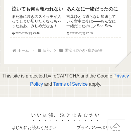
泣いても何も報われない
あんなに一緒だったのに
また急に泣きのスイッチが入
言葉ひとつ通らない加速して
ってしまい切りたくなっちゃ
いく背中に今は――あんなに
ったああ、みじめだなぁ！わ
一緒だったのに／See-Saw
たしはなんて醜いのだろう
2020/2/20(木) 23:49
2021/5/2(日) 22:39
ホーム
日記
愚痴･ぼやき･病み記事
This site is protected by reCAPTCHA and the Google
Privacy
Policy
and
Terms of Service
apply.
いい加減、泣き止みなさい
はじめにお読みください
プライバシーポリシー