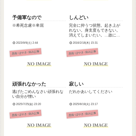
予備軍なので
しんどい
※希死念慮※卑屈
完全に抑うつ状態。起き上が
れない。身支度もできない。
消えてしまいたい。…故に、
いただいたコメントやメッセ
2023/9/9(土) 2:44
2016/2/18(木) 15:31
の返信もしばらく待っていた
だきたいです。大変申し訳な
愚痴･ぼやき･病み記事
愚痴･ぼやき･病み記事
く恐縮ですがご了承くださ
い。すみません。
頑張れなかった
寂しい
逃げたごめんなさい頑張れな
だれかあいしてください
い自分が憎い
2025/7/25(金) 23:20
2025/8/19(火) 23:17
愚痴･ぼやき･病み記事
愚痴･ぼやき･病み記事