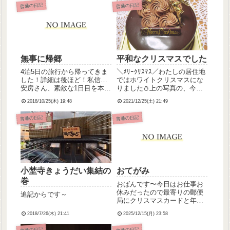
普通の日記
普通の日記
無事に帰郷
平和なクリスマスでした
4泊5日の旅行から帰ってきま
＼ﾒﾘｰｸﾘｽﾏｽ／わたしの居住地
した！詳細は後ほど！私信…
ではホワイトクリスマスにな
安房さん、素敵な1日目を本当
りました⛄上の写真の、今年
にありがとう✨
の小埜寺家のクリスマスケー
2018/10/25(木) 19:48
2021/12/25(土) 21:49
キはこーじーこーなーでし
た。チキンも食べたんですけ
普通の日記
普通の日記
ど、今年はいつも行くショッ
ピングモールにけんたっきー
が入ったので、クリスマス
仕...
小埜寺きょうだい集結の
おてがみ
巻
おばんです〜今日はお仕事お
休みだったので最寄りの郵便
追記からです～
局にクリスマスカードと年賀
状出しに行こうと思ったんで
2018/7/26(木) 21:41
2025/12/15(月) 23:58
すが、年金支給日だからか駐
車場いっぱいで停められず、
普通の日記
普通の日記