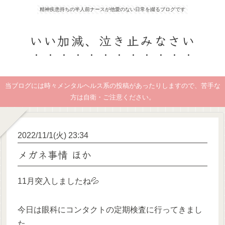
精神疾患持ちの半人前ナースが他愛のない日常を綴るブログです
いい加減、泣き止みなさい
当ブログには時々メンタルヘルス系の投稿があったりしますので、苦手な
方は自衛・ご注意ください。
2022/11/1(火) 23:34
メガネ事情 ほか
11月突入しましたね‪💦‬
今日は眼科にコンタクトの定期検査に行ってきまし
た