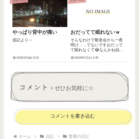
若干駐車場広めの本局まで行
くことに。本局の駐車場もほ
ぼ埋まってたけど空き見つけ
て停め...
やっぱり背中が痛い
おだってて眠れないｗ
追記より～
そんなわけで敬老会から一夜
明け……てないですおだって
て眠れなくて😂なんかね似顔
絵ほんとにいろんな方々から
2019/2/1(金) 0:22
2024/9/17(火) 2:45
おほめの言葉をいただけまし
て嬉しかったのと施設のえら
いひととお話しできたのとで
テンションが上がっちゃって
てたぶん今軽躁状態なんか
コメント
な、全然...
ぜひお気軽に☆
コメントを書き込む
ホーム
日記
普通の日記