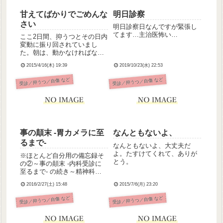
甘えてばかりでごめんな
明日診察
さい
明日診察日なんですが緊張し
てます…主治医怖い…
ここ2日間、抑うつとその日内
変動に振り回されていまし
た。朝は、動かなければなら
ないのに動く気力がなく、身
2015/4/16(木) 19:39
2019/10/23(水) 22:53
支度すらできない。勤務先に
電話連絡することさえでき
受診／抑うつ／自傷 など
受診／抑うつ／自傷 など
ず、総師長にメールを打つの
がやっとの状態。夕方、やっ
と身体が軽くなり、「明日こ
そ！」と...
事の顛末 -胃カメラに至
なんともないよ、
るまで-
なんともないよ、大丈夫だ
よ。たすけてくれて、ありが
※ほとんど自分用の備忘録そ
とう。
の②～事の顛末 -内科受診に
至るまで- の続き～精神科か
ら紹介され内科受診。咽頭痛
2016/2/27(土) 15:48
2015/7/6(月) 23:20
と乾性咳嗽については、一応
インフルエンザの検査をする
受診／抑うつ／自傷 など
受診／抑うつ／自傷 など
が結果はマイナス。喉頭を視
診、前胸部を聴診されるが異
常所見はなし。(たぶんやっ