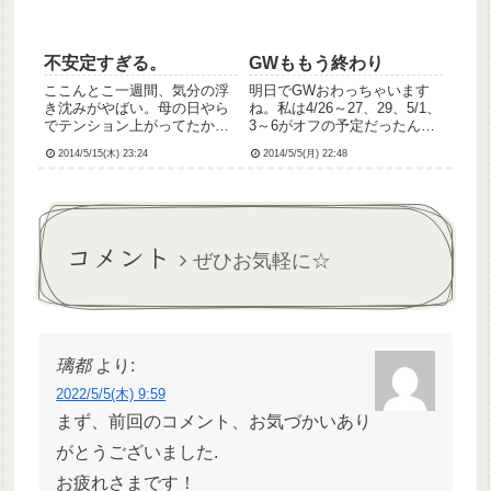
ぱ...
不安定すぎる。
GWももう終わり
ここんとこ一週間、気分の浮
明日でGWおわっちゃいます
き沈みがやばい。母の日やら
ね。私は4/26～27、29、5/1、
でテンション上がってたかと
3～6がオフの予定だったんで
思えば月曜から今日まで連日
すが28日は体調不良で早退(っ
2014/5/15(木) 23:24
2014/5/5(月) 22:48
の感情失禁。「流涙」なんて
てかもはや欠勤)したため、
もんじゃなくまさに「啼
4/26～29も実質4連休にしてし
泣」。乳幼児の如く泣きわめ
まいました；入職1ヶ月満たな
いてる…さすがの総師長にも
い新人の癖に休んじゃった⤵︎
「待合室に聞こえるから静か
い...
コメント
にして^^...
ぜひお気軽に☆
璃都
より:
2022/5/5(木) 9:59
まず、前回のコメント、お気づかいあり
がとうございました.
お疲れさまです！