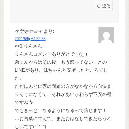
返信
小埜寺ヤヨイ
より:
2021/5/5(水) 22:58
>>1 りんさん
りんさんコメントありがとです(;_;)
弟くんからはその後「もう怒ってない」との
LINEがあり、妹ちゃんと安堵したところでし
た。
ただほんとに家の問題の方がなかなか方向決ま
りそうになくて、それがあいかわらず不安の種
ですね💦
でもきっと、なるようになるって信じます！
…お言葉に甘えて、またおはなしできたらうれ
しいです(°´ ˘ `°)