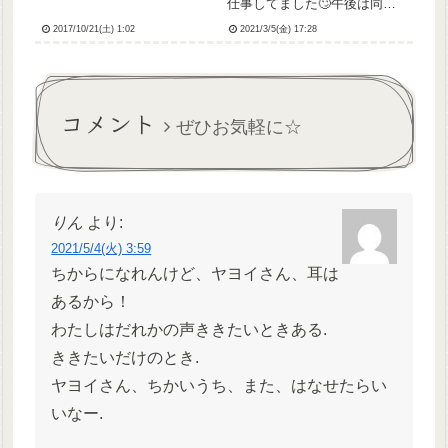
仕事してました🙄午後は同世
代の介護士さんが手伝ってく
2017/10/21(土) 1:02
2021/3/5(金) 17:28
れたからそれだけが救いだっ
たありがとうまじで😭なんか
もう本当に看護師一人ってい
うのに限界を感じている😭で
もって帰り際、上司のケアマ
コメント
ネさん...
ぜひお気軽に☆
りん
より:
2021/5/4(火) 3:59
ちからになれんけど、ヤヨイさん、耳は
あるから！
わたしはだれかの声ききたいときある.
ききたいだけのとき.
ヤヨイさん、ちかいうち、また、はなせたらい
いなー.