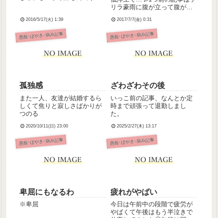
ね。寝付けないときってどう
リラ豪雨に腹が立って腹が立
したらいいんだろう。
って爆発したために書いたも
2016/5/17(火) 1:39
2017/7/7(金) 0:31
のです。準夜明けだったこと
もあり、あまりにむしゃくし
愚痴･ぼやき･病み記事
愚痴･ぼやき･病み記事
ゃして。すみません。だって
あの野郎私が出勤する時間帯
ざんざん降って衣類と靴をべ
っし...
孤独感
ざわざわその後
また一人、友達が結婚するら
いっこ前の記事、なんとか定
しくて焦りと寂しさばかりが
時まで頑張って退勤しまし
つのる
た。
2020/10/11(日) 23:00
2025/2/27(木) 13:17
愚痴･ぼやき･病み記事
愚痴･ぼやき･病み記事
卑屈にもなるわ
疲れがやばい
※卑屈
今日は午前中の段階で疲労が
やばくて午後はもう半泣きで