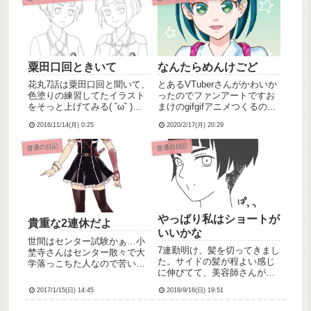
入手したりめいっ子ちゃんが
初節句なのでお祝いイラスト
を描いて...
粟田口回ときいて
なんたらめんけごど
花丸7話は粟田口回と聞いて、
とあるVTuberさんがかわいか
色塗りの練習してたイラスト
ったのでファンアートですお
をそっと上げてみる( ˘ω˘ )平
まけのgifgifアニメつくるの楽
野と前田の双子感すごくすき
しくてすきです(詳しい作成方
2016/11/14(月) 0:25
2020/2/17(月) 20:29
さて寝るか
法は過去記事にて)
普通の日記
普通の日記
やっぱり私はショートが
貴重な2連休だよ
いいかな
世間はセンター試験かぁ…小
7連勤明け、髪を切ってきまし
埜寺さんはセンター散々で大
た。サイドの髪が程よい感じ
学落っこちた人なので苦い思
に伸びてて、美容師さんが
い出しかないです(´・ω・`)受
「この長さ活かしたいね」っ
験生がんばれ！寒いけど！さ
2017/1/15(日) 14:45
2018/9/16(日) 19:51
て言ってくださって、いい感
て私はタイトル通り久々の2連
じに切ってもらえました☆こ
休です😭😭もーーー忙しかっ