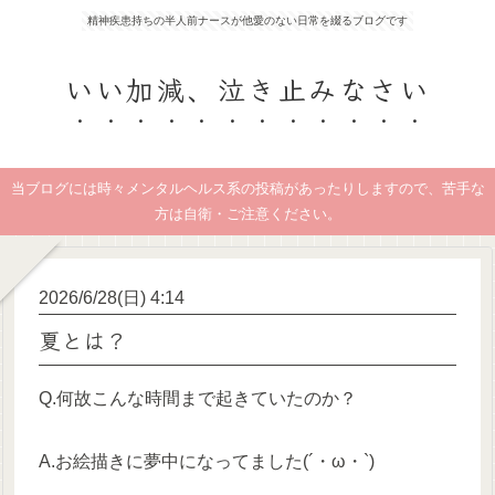
精神疾患持ちの半人前ナースが他愛のない日常を綴るブログです
いい加減、泣き止みなさい
当ブログには時々メンタルヘルス系の投稿があったりしますので、苦手な
方は自衛・ご注意ください。
2026/6/28(日) 4:14
夏とは？
Q.何故こんな時間まで起きていたのか？
A.お絵描きに夢中になってました(´・ω・`)