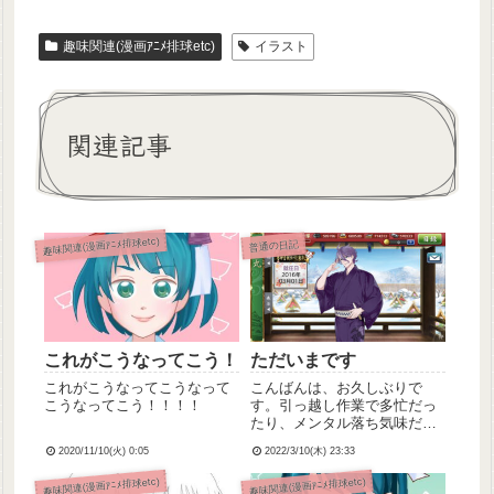
趣味関連(漫画ｱﾆﾒ排球etc)
イラスト
関連記事
趣味関連(漫画ｱﾆﾒ排球etc)
普通の日記
これがこうなってこう！
ただいまです
これがこうなってこうなって
こんばんは、お久しぶりで
こうなってこう！！！！
す。引っ越し作業で多忙だっ
たり、メンタル落ち気味だっ
たりでブログをしばらく不在
2020/11/10(火) 0:05
2022/3/10(木) 23:33
にしておりました。不在の
間、審神者就任6周年を迎えた
趣味関連(漫画ｱﾆﾒ排球etc)
趣味関連(漫画ｱﾆﾒ排球etc)
り推しのエナジードリンクを