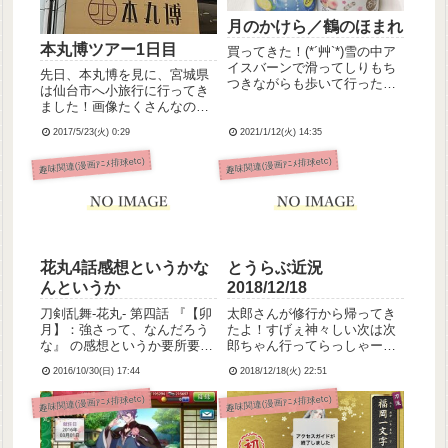
月のかけら／鶴のほまれ
本丸博ツアー1日目
買ってきた！(*´艸`*)雪の中ア
イスバーンで滑ってしりもち
先日、本丸博を見に、宮城県
つきながらも歩いて行ったか
は仙台市へ小旅行に行ってき
いがありました笑ひっかけ鶴
ました！画像たくさんなので
さん引っ掛けたらとてもかわ
追記からいきます！
いかった(๑♡ᴗ♡๑)
2017/5/23(火) 0:29
2021/1/12(火) 14:35
趣味関連(漫画ｱﾆﾒ排球etc)
趣味関連(漫画ｱﾆﾒ排球etc)
花丸4話感想というかな
とうらぶ近況
んというか
2018/12/18
刀剣乱舞-花丸- 第四話 『【卯
太郎さんが修行から帰ってき
月】：強さって、なんだろう
たよ！すげぇ神々しい次は次
な』 の感想というか要所要所
郎ちゃん行ってらっしゃー
の箇条書きというか。追記か
い！さて連隊戦。編成は極短
2016/10/30(日) 17:44
2018/12/18(火) 22:51
らいきます。
刀with蛍丸の一部隊で頑張っ
てもらってます(連隊とは…)
趣味関連(漫画ｱﾆﾒ排球etc)
趣味関連(漫画ｱﾆﾒ排球etc)
他にもレベリングしたい子た
ちがたくさんいるんだけど、
効率重視で結局この編成で