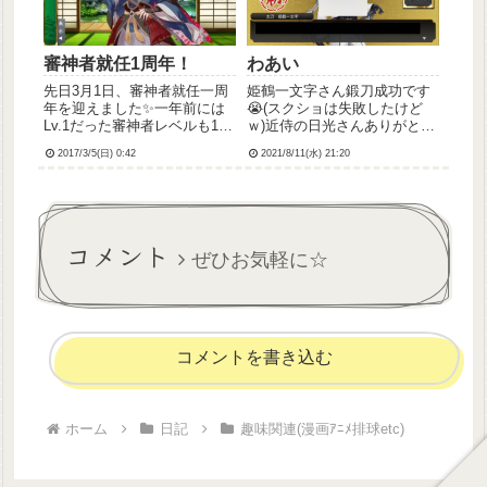
す。...
審神者就任1周年！
わあい
先日3月1日、審神者就任一周
姫鶴一文字さん鍛刀成功です
年を迎えました✨一年前には
😭(スクショは失敗したけど
Lv.1だった審神者レベルも111
ｗ)近侍の日光さんありがとね
となり、同じくLv.1だった初
えええ😭
2017/3/5(日) 0:42
2021/8/11(水) 21:20
期刀の歌仙さんのレベルもカ
ンスト、資材もだいぶたまり
ました。三日月宗近が目当て
で始めた刀剣乱舞でしたが、
今では三日月以外に...
コメント
ぜひお気軽に☆
コメントを書き込む
ホーム
日記
趣味関連(漫画ｱﾆﾒ排球etc)