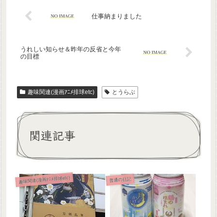
仕事納まりました
うれしい知らせ＆昨年の反省と今年
の目標
趣味関連(漫画ｱﾆﾒ排球etc)
とうらぶ
関連記事
趣味関連(漫画ｱﾆﾒ排球etc)
普通の日記