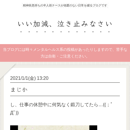
精神疾患持ちの半人前ナースが他愛のない日常を綴るブログです
いい加減、泣き止みなさい
当ブログには時々メンタルヘルス系の投稿があったりしますので、苦手な
方は自衛・ご注意ください。
2021/1/1(金) 13:20
まじか
し、仕事の休憩中に何気なく鍛刀してたら…((；ﾟ
Дﾟ))