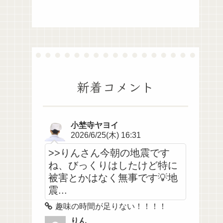
新着コメント
小埜寺ヤヨイ
2026/6/25(木) 16:31
>>りんさん今朝の地震です
ね、びっくりはしたけど特に
被害とかはなく無事です💡地
震...
趣味の時間が足りない！！！！
りん