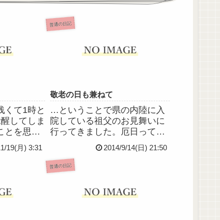
普通の日記
敬老の日も兼ねて
浅くて1時と
…ということで県の内陸に入
覚醒してしま
院している祖父のお見舞いに
ことを思い
行ってきました。厄日ってま
泣くパター
さにこんな日のことを言うん
11/19(月) 3:31
2014/9/14(日) 21:50
んじゃない
だろうなーという、不測の事
態に見舞われまくった一日で
普通の日記
した。トラブル続きだったけ
ど気持ちは落ち込むことはな
く、むしろポジティブに捉え
られる...