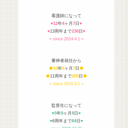
看護師になって
♥
12
年
4
ヶ月
7
日
♥
♥
13周年まで
236
日
♥
= since 2014.4.1 =
審神者就任から
◆
10
年
5
ヶ月
7
日
◆
◆
11周年まで
205
日
◆
= since 2016.3.1 =
監督生になって
♥
5
年
9
ヶ月
8
日
♥
♥
6周年まで
84
日
♥