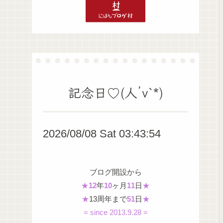
記念日♡(人’v`*)
2026/08/08 Sat 03:43:55
ブログ開設から
★
12
年
10
ヶ月
11
日
★
★
13周年まで
51
日
★
= since 2013.9.28 =