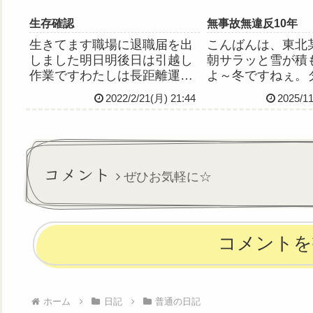
生存確認
無事故無違反10年
生きてます職場に退職届を出
こんばんは、東北
しました明日明後日は引越し
朝サラッと雪が積
作業ですわたしは長距離運転
よ～冬ですねぇ。
担当高速も走るけど頑張るよ
早めにやってて良
2022/2/21(月) 21:44
2025/11
住み慣れた地元を離れるのは
す。わたし、免許
少し寂しいかな不安もいろい
なんですけど、精
ろ、怖いけど前向きに生きた
なので、適性相談
いです
を受けたほうがい
て思って、警察署
コメント
ぜひお気軽に☆
続きして...
コメントを
ホーム
日記
普通の日記