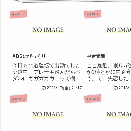
普通の日記
普通の日記
ABSにびっくり
中途覚醒
今日も雪道運転で出勤でした
ここ最近、眠りが
💦道中、ブレーキ踏んだらペ
か3時とかに中途
ダルにガガガガガ！って衝撃
う。で、失恋した
が来て、やばいブレーキ故
出しては寂しいと
2021/1/8(金) 21:17
2018/
障？！！ってすごい恐怖を感
ン。わたしばかな
じながら運転して職場に到
のと思う
普通の日記
普通の日記
着、仕事帰りに車やさんで見
てもらうことに。結局何だっ
たのかというと、雪道で強め
にブレーキ...