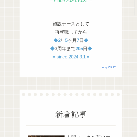
= since 2020.10.31 =
施設ナースとして
再就職してから
◆
2
年
5
ヶ月
7
日
◆
◆
3周年まで
205
日
◆
= since 2024.3.1 =
script*KT*
新着記事