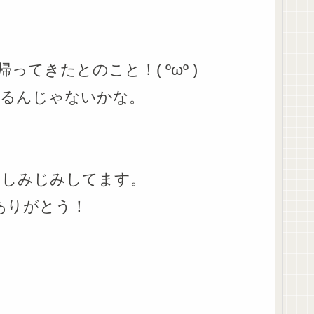
てきたとのこと！( ºωº )
いるんじゃないかな。
としみじみしてます。
ありがとう！