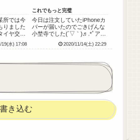
これでもっと完璧
某所では今
今日は注文していたiPhoneカ
もりました
バーが届いたのでごきげんな
タイヤ交換
小埜寺でした(´▽｀)♬.*ﾟアリ
かったで
エルモチーフのカバーです。
/19(水) 17:08
2020/11/14(土) 22:29
更新は来年
かわいいです✨せっかく
神疾患持ち
iOS14になったことだし、ホ
？というの
ーム画面もカスタムしてかわ
いのかなっ
いい感じにしたい！と思った
に行って手
んだけど、やりかた...
書き込む