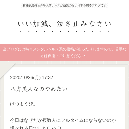
精神疾患持ちの半人前ナースが他愛のない日常を綴るブログです
いい加減、泣き止みなさい
当ブログには時々メンタルヘルス系の投稿があったりしますので、苦手な
方は自衛・ご注意ください。
2020/10/26(月) 17:37
八方美人なのやめたい
げつようび。
今日はなぜだか複数人にフルタイムにならないのか
訊かれる日でした(´･ω･`)