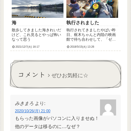
感じにしてもらえた✨店内は
弟くんがお嫁さん...
静かで会...
海
執行されました
散歩してきました海きれいだ
執行されてきましたやばい昨
けど、これ見るとやっぱ怖い
日、枢木ちゃんと内陸の映画
なって思う
館で待ち合わせして、「ゼロ
の執行人」観てきました！な
2021/12/7(火) 16:17
2018/5/15(火) 13:26
んと枢木ちゃんはこれで執行7
回目という猛者。彼女曰く
「動員数に貢献して降谷さん
を100億の男にする」だそう
です。そして彼女は座席に座
コメント
るな...
ぜひお気軽に☆
みきまろ
より:
2020/10/26(月) 21:00
もらった画像がパソコンに入りませぬ！
他のデータは移るのに…なぜ？