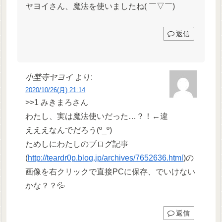
ヤヨイさん、魔法を使いましたね( ￣▽￣)
返信
小埜寺ヤヨイ
より:
2020/10/26(月) 21:14
>>1 みきまろさん
わたし、実は魔法使いだった…？！←違
えええなんでだろう(º_º)
ためしにわたしのブログ記事
(
http://teardr0p.blog.jp/archives/7652636.html
)の
画像を右クリックで直接PCに保存、でいけない
かな？？💦
返信