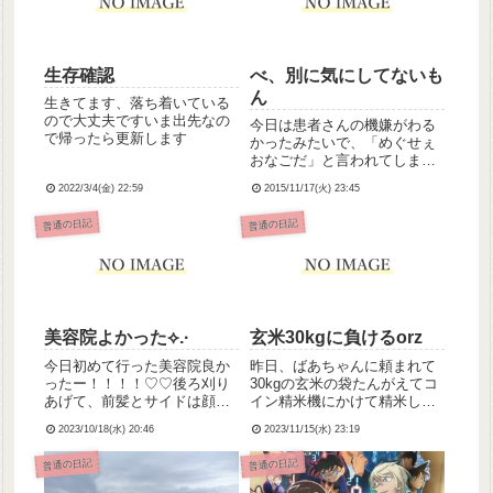
生存確認
べ、別に気にしてないも
ん
生きてます、落ち着いている
ので大丈夫ですいま出先なの
今日は患者さんの機嫌がわる
で帰ったら更新します
かったみたいで、「めぐせぇ
おなごだ」と言われてしまっ
たのが絶妙にショックです(；
2022/3/4(金) 22:59
2015/11/17(火) 23:45
∀；)苦笑いや分かってるし！
分かってるだけによけいに悲
普通の日記
普通の日記
しい！けど！別の患者さんに
慰められたからいいもんね！
明日は入浴介助だあああ頑張
る...
美容院よかった⟡.·
玄米30kgに負けるorz
今日初めて行った美容院良か
昨日、ばあちゃんに頼まれて
ったー！！！！♡♡後ろ刈り
30kgの玄米の袋たんがえてコ
あげて、前髪とサイドは顔が
イン精米機にかけて精米して
大きく見えないようによきに
きたんですけど、それが原因
2023/10/18(水) 20:46
2023/11/15(水) 23:19
はからってくださいってお願
なのか定かじゃないんですが
いしたら「ハンサムショー
今朝目覚めたらめっちゃ腰痛
普通の日記
普通の日記
ト」なる髪型をおすすめされ
くなってて、今日一日しんど
てお任せしたら過去イチいい
かった( ´°ω°` )元々その玄米、