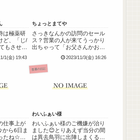
ん
ちょっとまてや
侍は極薬研
さっきなんかの訪問のセール
けど、「じ/
ス？営業の人が来てうっかり
くてもさせな
出ちゃって「お父さんかお母
ハッとさせ
さんいますか？」って聞かれ
11/1(金) 19:43
2023/11/3(金) 16:26
あるじでご
てわたしも普通に「いないで
ごめん、も
す」って答えてお帰りいただ
普通の日記
ーム内の台
いたけどわたし何歳だと思わ
ログラムさ
れたのwww😂酒類買う時年齢
ただけなん
確認されたことないのになん
でw...
わいふぁい様
の仕事上が
わいふぁい様のご機嫌が治り
ﾉ今から6日ま
ました😊とりあえず当分の間
ったね☆＼
は異去鳥羽に出陣しまくる予