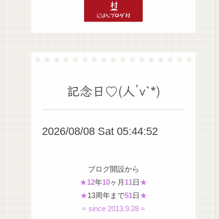
記念日♡(人’v`*)
2026/08/08 Sat 05:44:53
ブログ開設から
★
12
年
10
ヶ月
11
日
★
★
13周年まで
51
日
★
= since 2013.9.28 =