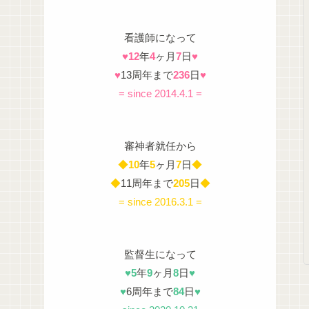
看護師になって
♥
12
年
4
ヶ月
7
日
♥
♥
13周年まで
236
日
♥
= since 2014.4.1 =
審神者就任から
◆
10
年
5
ヶ月
7
日
◆
◆
11周年まで
205
日
◆
= since 2016.3.1 =
監督生になって
♥
5
年
9
ヶ月
8
日
♥
♥
6周年まで
84
日
♥