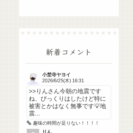
新着コメント
小埜寺ヤヨイ
2026/6/25(木) 16:31
>>りんさん今朝の地震です
ね、びっくりはしたけど特に
被害とかはなく無事です💡地
震...
趣味の時間が足りない！！！！
りん