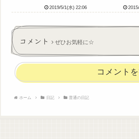
ゃったね、私らも年取ったよ
(^ω^＼)(／^ω^)／ﾜ
2019/5/1(水) 22:06
2015
ねアラサーになっても独り身
だぁお互い仕事大変だよね
等々、いろいろ話しながらシ
ョッピングして歩いたやっぱ
雲雀たんとは話し合うし安心
コメント
ぜひお気軽に☆
する今度...
コメントを
ホーム
日記
普通の日記