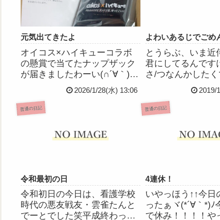
元気出てきたよ
よわいあるじでごめ
オイコス×ハイキューコラボ
とうらぶ、いま近
の懸賞で当てたナップザック
君にしてるんです
が届きましたわーい(∩´∀｀)∩
さ/つなんかした
ジム通い用に活用させていた
いよ」って台詞に
2026/1/28(水) 13:06
2019/
だきますっ今日はお休みだっ
られましたよわい
たので家族の通院の付き添い
めん、心配かけて
普通の日記
普通の日記
とかしてましたあと昨夜はず
う大丈夫だからゲ
っとやろうやろうと思ってて
詞だから、彼はプ
できてなかった、勤務先の
れたとおりに喋っ
施...
だ...
令和最初の日
4連休！
令和初日の今日は、看護学校
いやっほう↑↑今日
時代の悪友戦友・雲雀たんと
ったぁヾ(*´∀｀*)
でーとでした笑平成終わっち
で休み！！！！や