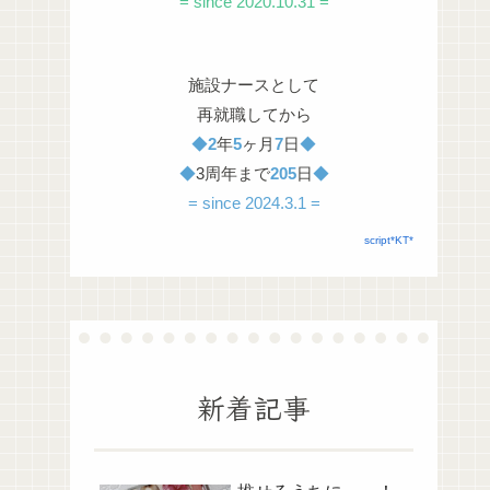
= since 2020.10.31 =
施設ナースとして
再就職してから
◆
2
年
5
ヶ月
7
日
◆
◆
3周年まで
205
日
◆
= since 2024.3.1 =
script*KT*
新着記事