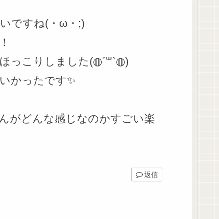
ですね(・ω・;)
！
りしました(◍︎´꒳`◍︎)
いかったです✨
んがどんな感じなのかすごい楽
返信