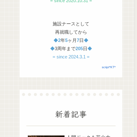
= since 2020.10.31 =
施設ナースとして
再就職してから
◆
2
年
5
ヶ月
7
日
◆
◆
3周年まで
205
日
◆
= since 2024.3.1 =
script*KT*
新着記事