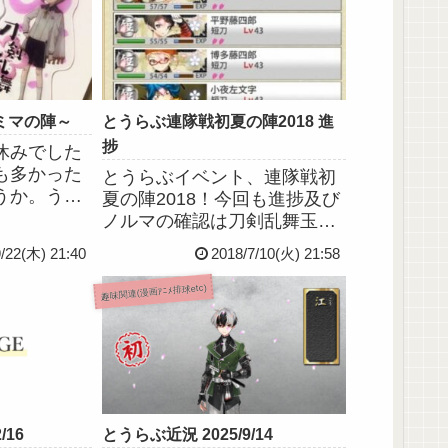
ミマの陣～
とうらぶ連隊戦初夏の陣2018 進
捗
休みでした
も多かった
とうらぶイベント、連隊戦初
うか。うち
夏の陣2018！今回も進捗及び
で、先ほど
ノルマの確認は刀剣乱舞玉集
たの忘れて
め進捗表様にお世話になって
9/22(木) 21:40
2018/7/10(火) 21:58
とSOSの
おります、ありがとうござい
、妹ちゃん
ます。前回の備忘録を参考に
趣味関連(漫画ｱﾆﾒ排球etc)
こあちゃん
部隊編成して交代しながら戦
ました。そ
闘してもらってたんですけ
ど、極短刀with蛍丸の方が
効...
/16
とうらぶ近況 2025/9/14