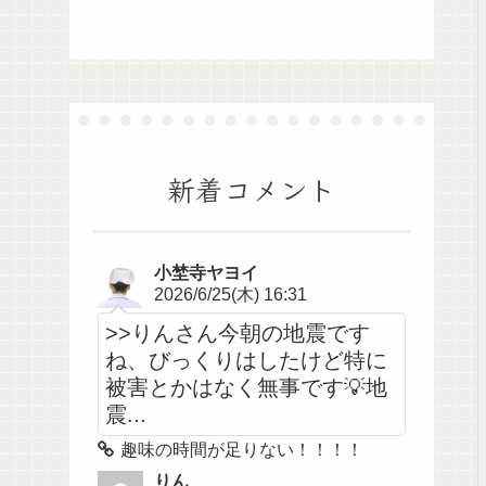
新着コメント
小埜寺ヤヨイ
2026/6/25(木) 16:31
>>りんさん今朝の地震です
ね、びっくりはしたけど特に
被害とかはなく無事です💡地
震...
趣味の時間が足りない！！！！
りん