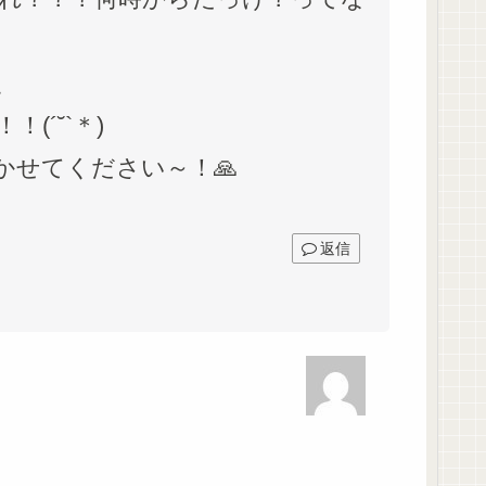
、
´˘`＊)
かせてください～！🙏
返信