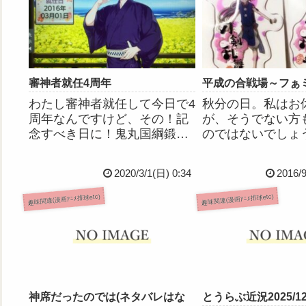
審神者就任4周年
平成の合戦場～フぁ
わたし審神者就任して今日で4
秋分の日。私はお
周年なんですけど、その！記
が、そうでない方
念すべき日に！鬼丸国綱鍛刀
のではないでしょ
チャレンジ、19回目で…きて
の母もそのひとり
くださいました(;_;)(;_;)(;_;)近
「祝日ダイヤだっ
2020/3/1(日) 0:34
2016/
侍は初期刀歌仙ちゃん、竹札
て帰るバスがない」
を使いました。歌仙ちゃんま
電話を受けたので
趣味関連(漫画ｱﾆﾒ排球etc)
趣味関連(漫画ｱﾆﾒ排球etc)
じでありがとう…ありがと
を乗っけて愛車こ
う…みんな...
で迎えに行ってき
のつ...
神席だったのでは(ネタバレはな
とうらぶ近況2025/12