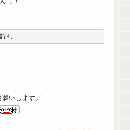
んっ！
読む
お願いします／