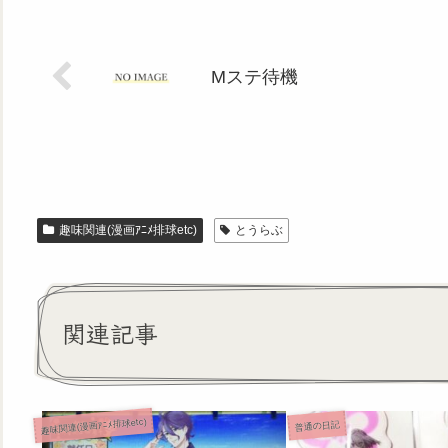
Mステ待機
趣味関連(漫画ｱﾆﾒ排球etc)
とうらぶ
関連記事
趣味関連(漫画ｱﾆﾒ排球etc)
普通の日記