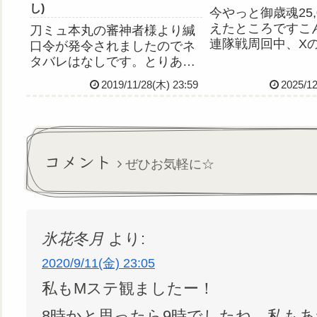
し)
今やっと御歳魂25,
えたところですこん
刀ミュ本丸の審神者様より緘
連隊戦周回中、Xの
口令が発令されましたのでネ
たらこちらのポス
タバレはなしです。とりあえ
まして……！ファ
ず言える範囲で言えること
2019/11/28(木) 23:59
2025/12
ぶん殴られました
は、すっごい楽しかったし最
約確定です！(と
後いい意味でやばいんでこれ
し)今年の伯仲の
から参戦される方期待して観
良かったので、期待
に行ってください！ほんとす
ごいよ！以下、客降りファン
コメント
ぜひお気軽に☆
サについ...
氷花冬月
より:
2020/9/11(金) 23:05
私もMステ観ましたー！
8時かと思ったら9時でしたね…私も