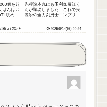
000個を超
先程弊本丸にも倶利伽羅江く
ばんは🌙
んが顕現しました！これで実
TL眺めて
装済の全刀剣男士コンプリー
トを見かけ
トです！と言いたいところな
ミマさんに
のですが、残念ながら弊本丸
/16(火) 23:49
2025/9/14(日) 20:54
、これは予
にはまだ孫六兼元さんがいら
うらぶ最推
っしゃらないのでした……。
も美味しくて
また入手機会があればいいな
大◎...
ぁ。そして今回の里の周回に
より、...
あれ？？？何時からだっけ？ってな