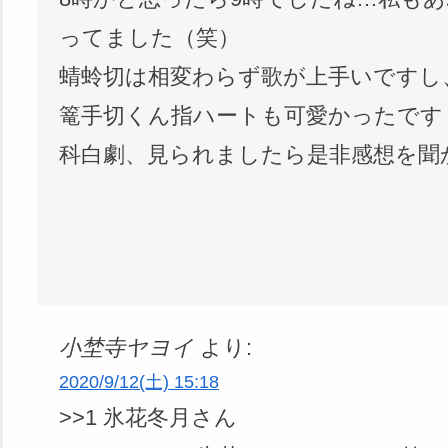
ってました（笑）
蜻蛉切は相変わらず歌が上手いですし
篭手切くん指ハートも可愛かったです！！(
科白劇、見られましたら是非感想を聞
小埜寺ヤヨイ
より:
2020/9/12(土) 15:18
>>1 氷花冬月さん