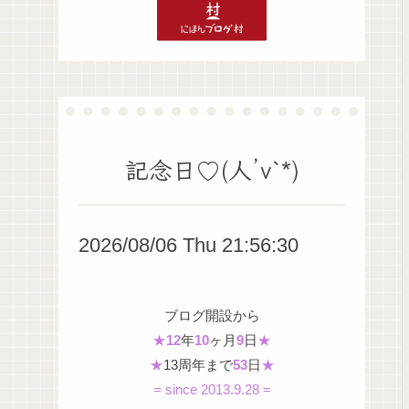
記念日♡(人’v`*)
2026/08/06 Thu 21:56:31
ブログ開設から
★
12
年
10
ヶ月
9
日
★
★
13周年まで
53
日
★
= since 2013.9.28 =