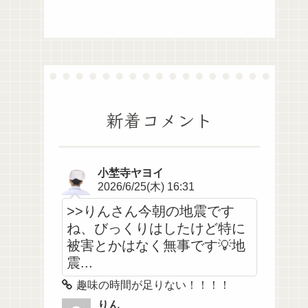
新着コメント
小埜寺ヤヨイ
2026/6/25(木) 16:31
>>りんさん今朝の地震です
ね、びっくりはしたけど特に
被害とかはなく無事です💡地
震...
趣味の時間が足りない！！！！
りん