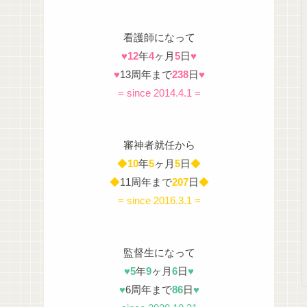
看護師になって
♥
12
年
4
ヶ月
5
日
♥
♥
13周年まで
238
日
♥
= since 2014.4.1 =
審神者就任から
◆
10
年
5
ヶ月
5
日
◆
◆
11周年まで
207
日
◆
= since 2016.3.1 =
監督生になって
♥
5
年
9
ヶ月
6
日
♥
♥
6周年まで
86
日
♥