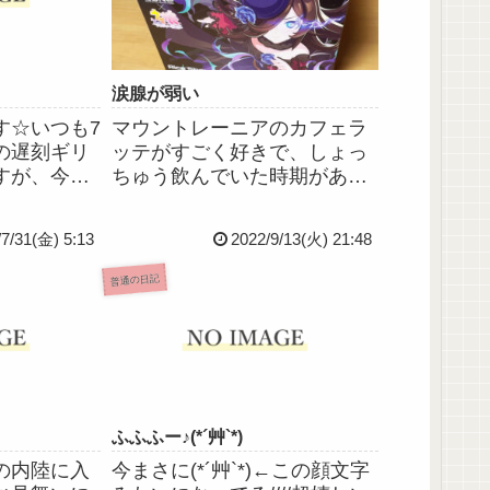
涙腺が弱い
す☆いつも7
マウントレーニアのカフェラ
の遅刻ギリ
ッテがすごく好きで、しょっ
すが、今朝
ちゅう飲んでいた時期があっ
が嬉しくて
たんですけど、今日久しぶり
新しており
に買って飲んだら思い出した
/7/31(金) 5:13
2022/9/13(火) 21:48
したので今
こと看護学校2年次のときの実
しれません
習前夜、マウントレーニアの
普通の日記
意くださ
カフェラッテを飲みながら母
記事タイト
に実習がすごく不安だと電話
した...
ふふふー♪(*´艸`*)
の内陸に入
今まさに(*´艸`*)←この顔文字