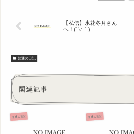
【私信】氷花冬月さん
へ！(´▽｀)
普通の日記
関連記事
普通の日記
普通の日記