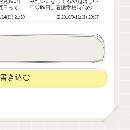
お見舞いに
みたいになってる////超嬉しい
厄日ってま
♡♡昨日は看護学校時代の友
とを言うん
達と女子会でいろいろお喋り
9/14(日) 21:50
2018/3/11(日) 23:37
、不測の事
したりショッピングしたりす
った一日で
っっごく楽しかったし、今日
きだったけ
はじいちゃんばあちゃん車に
むことはな
乗っけて用足しして、じいち
ィブに捉え
ゃんばあちゃん喜ん...
書き込む