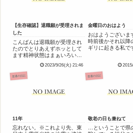
【生存確認】退職願が受理されま
金曜日のおはよう
した
おはようございま
時前後かそれ以降
こんばんは退職願が受理され
ギリに起きる私で
たのでとりあえずホッとして
は早起きできたの
ます精神状態はまぁいろいろ
こうして日記を更
ありましたけど仕事を辞めた
2023/9/26(火) 21:46
2015
ます◎私が早起き
ことでだいぶ落ち着いたかな
日は雪が降るかも
って感じですやっぱわたし社
普通の日記
普通の日記
よ！みなさんご注
会不適合者なんだなぁ働いて
い。笑ちなみに、
ないと焦るし不安ではあるけ
ルはH...
どしばらくは自宅警備(無職)
を続...
11年
敬老の日も兼ねて
忘れない。※これより先、東
…ということで県