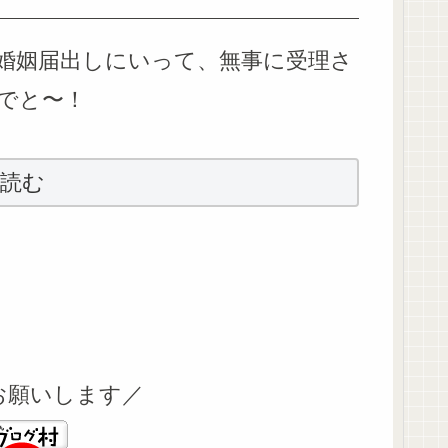
婚姻届出しにいって、無事に受理さ
でと〜！
読む
お願いします／