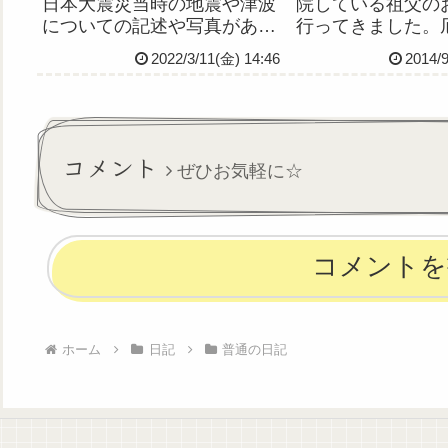
日本大震災当時の地震や津波
院している祖父の
についての記述や写真があり
行ってきました。
ます！心的外傷がフラッシュ
さにこんな日のこ
2022/3/11(金) 14:46
2014/
バックするおそれがあります
だろうなーという
ので、PTSD等ストレス障が
態に見舞われまく
いをお持ちの方は閲覧しない
した。トラブル続
でください。
ど気持ちは落ち込
く、むしろポジテ
コメント
ぜひお気軽に☆
られる...
コメントを
ホーム
日記
普通の日記