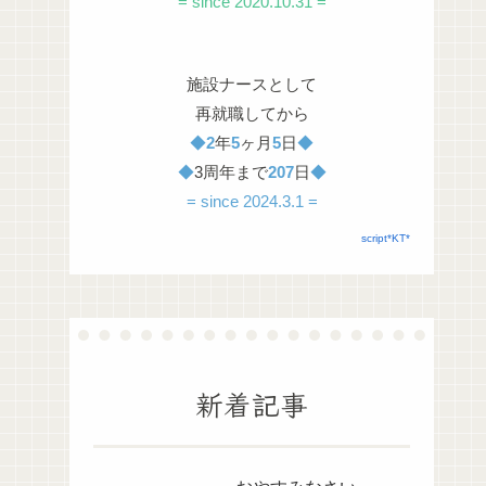
= since 2020.10.31 =
施設ナースとして
再就職してから
◆
2
年
5
ヶ月
5
日
◆
◆
3周年まで
207
日
◆
= since 2024.3.1 =
script*KT*
新着記事