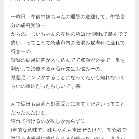
一昨日、午前中妹ちゃんの通院の送迎して、午後自
分の歯科受診ー、
からの、じいちゃんの左足の第1趾が腫れて膿んでて
痛い、ってことで急遽市内の激混み皮膚科に連れて
行きーの、
診察の結果細菌が入り込んでて点滴が必要で、爪を
剥がして治療するか否か先生も悩みーの、
最悪足アンプタすることになってたかも知れないく
らいの重症だったらしいです😱
んで翌日も点滴と処置受けに来てくださいってこと
だったんだけど、
連れて行けるのが私しかおらず💦
(車的な意味で。妹ちゃんも車出せるけど、初心者で
激混み皮膚科に停められる自信がないのと、タクシ