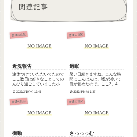
関連記事
普通の日記
普通の日記
近況報告
過眠
連休つけていただいてたので
暑い日続きますね。こんな時
ここ数日は好きなことしての
間にこんばんは、喉が渇いて
んびり過ごしていました小埜
目が覚めたので。ここ3、4日
寺です。寒波やばいですね、
くらい一日中ずーっと眠って
2025/2/19(水) 15:43
2023/8/8(火) 1:37
連日朝、車に積もった雪とか
て。24時間のうち20時間は寝
おろしたりかいたりしてるん
てるんじゃね？ってぐらい夢
普通の日記
普通の日記
ですけど、手がかじかんで指
の中でした。わたし、鬱の始
凍るかと思いました💦明日は
まりは過眠だったので、これ
出勤！最近わたし、お仕事け
はまずいかもなーって思っ
っこう...
て...
衝動
さっっっむ