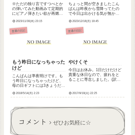
※ただの独り言ですつべとか
ちょっと間が空きましたこん
の弾いてみた動画みて定期的
ばんは昨夜から雪降ってたの
にピアノ弾きたい欲が再燃す
で今日は出かける気が無かっ
るんだけどどーしたらよい😭
たのですが妹ちゃん不調のた
2023/11/30(木) 23:15
2023/12/18(月) 19:45
旧宅にあったアップライトと
め急遽予約外で受診すること
はお別れしちゃったしキーボ
になり頑張って雪道運転して
普通の日記
普通の日記
ードも断捨離で売っちゃった
付き添いました車の雪下ろし
し買い直したいけど熱しやす
久しぶりすぎて手間取って30
くて冷めやすいわたしの熱が
分くらいかかった気がする💦
いつま...
まぁ...
もう昨日になっちゃった
やけくそ
けど
今日はお休み。1日だけだけど
貴重な休日なので、疲れをと
こんばんは準夜明けです。も
ることに専念しました。(訳:
う昨日になっちゃったけど、
寝てた)明日は日勤なんです
母の日ギフトには3きょうだい
が、リーダーなんですよね…
連名でカーネーションとバウ
休み明けにさっそくリーダー
2018/5/14(月) 2:23
2017/9/19(火) 22:25
ムクーヘンを贈りました。
ってあんまりだ。。。しかも
母、いつもありがとう✨(切れ
水曜日ときた。水曜日が一番
ちゃってるけど、「Thanks
忙しいんだよー( ; _ ;...
Mother」って書かれてたのよ
💡)こっちは母が祖...
コメント
ぜひお気軽に☆