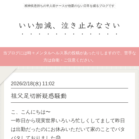
精神疾患持ちの半人前ナースが他愛のない日常を綴るブログです
いい加減、泣き止みなさい
当ブログには時々メンタルヘルス系の投稿があったりしますので、苦手な
方は自衛・ご注意ください。
2026/2/18(水) 11:02
祖父足切断疑惑騒動
こ、こんにちは〜
一昨日から現実世界いろいろ忙しくしてまして昨日
は出勤だったのにお休みいただいて家のことでバタ
バタしておりました😓