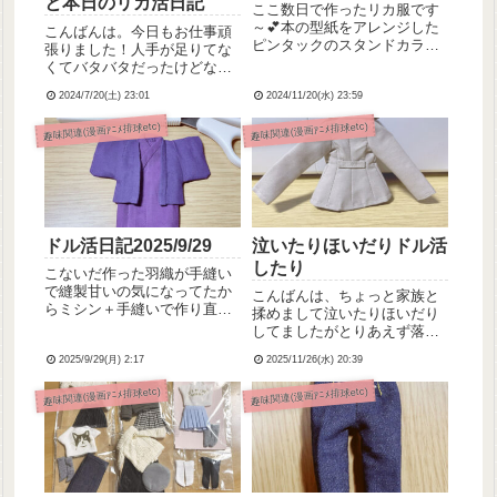
と本日のリカ活日記
ここ数日で作ったリカ服です
～💕本の型紙をアレンジした
こんばんは。今日もお仕事頑
ピンタックのスタンドカラー
張りました！人手が足りてな
シャツ、ピンタックめちゃ頑
くてバタバタだったけどなん
張った！ピンタックのやり方
とか乗り切ったよおおおお毎
はこちら↓の動画を参考に、動
2024/7/20(土) 23:01
2024/11/20(水) 23:59
回必死！先輩ナースさんに
画みたいに細かくはできなか
「ヤヨイちゃん仕事覚えてき
趣味関連(漫画ｱﾆﾒ排球etc)
趣味関連(漫画ｱﾆﾒ排球etc)
ったけど頑張りました🥺こち
たよね」「いつも助かってる
らはゆーちゅーぶを参考に作
から毎日来てｗ」って言われ
った...
て嬉しかった。なんかねぇ20
代の痩...
ドル活日記2025/9/29
泣いたりほいだりドル活
したり
こないだ作った羽織が手縫い
で縫製甘いの気になってたか
こんばんは、ちょっと家族と
らミシン＋手縫いで作り直し
揉めまして泣いたりほいだり
＆下に着るお着物も新たに作
してましたがとりあえず落ち
成しました(｀・ω・´)型紙と
着きました💦そんなことより
作り方は同じくBOOTHよりぷ
2025/9/29(月) 2:17
2025/11/26(水) 20:39
ドル活ドル活◝(‘ω’◝) ⁾⁾ ₍₍ (◟’ω’)◟
ちっとハウス・えぬ様です。
コートを作りました！何故後
趣味関連(漫画ｱﾆﾒ排球etc)
趣味関連(漫画ｱﾆﾒ排球etc)
≫着物と羽織の型紙重ねると
ろからの写真かといいます
こんな感じです～(サイズ...
と、この通り襟を思いっきり
失敗し...