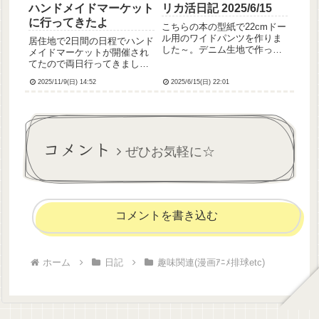
ハンドメイドマーケット
リカ活日記 2025/6/15
に行ってきたよ
こちらの本の型紙で22cmドー
ル用のワイドパンツを作りま
居住地で2日間の日程でハンド
した～。デニム生地で作った
メイドマーケットが開催され
んですけど、ミシン糸もう少
てたので両日行ってきまし
し落ち着いた色にすればもっ
た！昨日の購入品、1/6ドール
とそれっぽくなったかなぁ
2025/11/9(日) 14:52
2025/6/15(日) 22:01
用のソファとドール服今日の
と。割と上手に作れた方かな
購入品、セットアップのドー
と思うんですが、最後の最
ル服数点(昨日とは別のショッ
後、スタッズ風にホットフィ
プさん)早速うちのリカちゃん
ックス...
たちに着てもらいました✨...
コメント
ぜひお気軽に☆
コメントを書き込む
ホーム
日記
趣味関連(漫画ｱﾆﾒ排球etc)