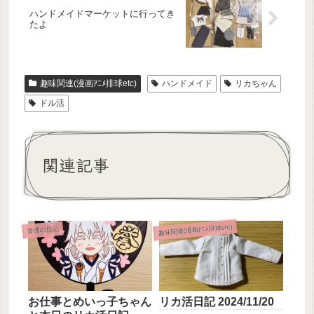
ハンドメイドマーケットに行ってき
たよ
趣味関連(漫画ｱﾆﾒ排球etc)
ハンドメイド
リカちゃん
ドル活
関連記事
趣味関連(漫画ｱﾆﾒ排球etc)
普通の日記
お仕事とめいっ子ちゃん
リカ活日記 2024/11/20