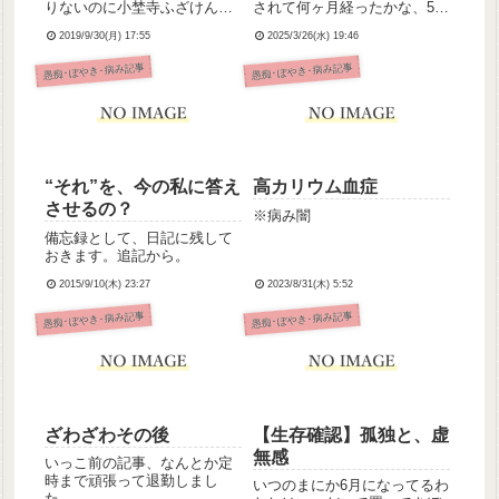
りないのに小埜寺ふざけんな
されて何ヶ月経ったかな、5ヶ
って思われただろうな あーあ
月くらいは経った気がするん
2019/9/30(月) 17:55
2025/3/26(水) 19:46
病気を言い訳にはしたくない
だけど眼圧まだ下がってない
けど、でも、ハンデがあるの
らしく、今日も処方されて続
愚痴･ぼやき･病み記事
愚痴･ぼやき･病み記事
に他の皆さんと同じように働
けてくださいって視野はまだ
くのは無理があると感じたこ
欠けてないから、診断は緑内
れでも頑張っているんだけ
障ではないんだけど時間の問
ど、ま...
題な...
“それ”を、今の私に答え
高カリウム血症
させるの？
※病み闇
備忘録として、日記に残して
おきます。追記から。
2015/9/10(木) 23:27
2023/8/31(木) 5:52
愚痴･ぼやき･病み記事
愚痴･ぼやき･病み記事
ざわざわその後
【生存確認】孤独と、虚
無感
いっこ前の記事、なんとか定
時まで頑張って退勤しまし
いつのまにか6月になってるわ
た。