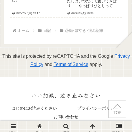
たしはいつだって置いてきぼ
り……やっぱりひとりって寂
しいねただだれかにあいされ
2025/2/27(木) 13:17
2023/6/6(火) 20:36
たいだけなんだけどな生きる
ことも、死ぬこともできなく
てどうしたらいいのか分から
ないとりあえずもう少し眠り
ホーム
日記
愚痴･ぼやき･病み記事
ましょうおやすみ世界、
This site is protected by reCAPTCHA and the Google
Privacy
Policy
and
Terms of Service
apply.
いい加減、泣き止みなさい
はじめにお読みください
プライバシーポリシー
TOP
お問い合わせ
Since 2013～ 小埜寺ヤヨイ