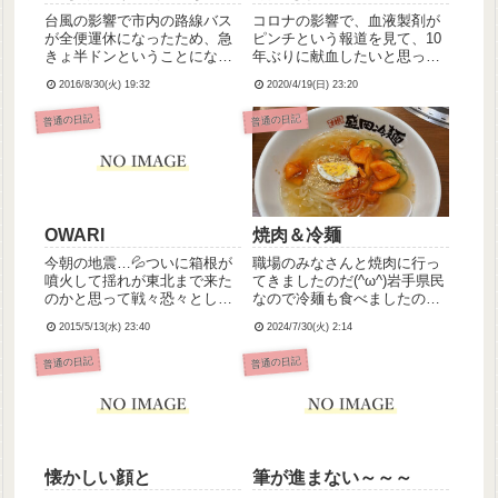
台風の影響で市内の路線バス
コロナの影響で、血液製剤が
が全便運休になったため、急
ピンチという報道を見て、10
きょ半ドンということになり
年ぶりに献血したいと思った
タクシーで強制的に帰されて
小埜寺。でも精神科薬飲んで
2016/8/30(火) 19:32
2020/4/19(日) 23:20
きました小埜寺です。早く帰
るからやっぱダメだよなぁ…
されたのをいいことに呑気に
と思って調べたら、うん、や
普通の日記
普通の日記
昼寝してたら、エリアメール
っぱりダメみたい😔精神科の
の着信がすごいことになって
薬は基本飲み続けなきゃいけ
ました。17時にはすっごいざ
ないものだから、これからも
んざ...
無理...
OWARI
焼肉＆冷麺
今朝の地震…💦ついに箱根が
職場のみなさんと焼肉に行っ
噴火して揺れが東北まで来た
てきましたのだ(^ω^)岩手県民
のかと思って戦々恐々としま
なので冷麺も食べましたのだ
した=͟͟͞͞(๑º ﾛ º๑)(東北でこんな
(^ω^)
2015/5/13(水) 23:40
2024/7/30(火) 2:14
に揺れたってことは神奈川で
どんだけ強い揺れだったんだ
普通の日記
普通の日記
よ…ッ！)と早とちり。日本は
もう終わりかとおもた。フタ
を開けたら...
懐かしい顔と
筆が進まない～～～