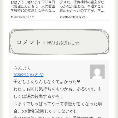
おはようございます♡♡今日
ダメだ。症例検討の論文がな
は雲雀たんともう一人の看護
っかなか進まぬ。今週末こそ
学校時代の友達と女子会なん
進めたかったのですが。学生
です(ﾉ*>∀<)ﾉｷｬｯｷｬｯ♬ 超楽し
時代の悪癖が抜けてないんで
2018/3/10(土) 7:20
2015/5/24(日) 22:22
み♡♡
すかね…提出期限ギリギリま
でレポートに手をつけないと
いう悪癖。何回も懲りてるの
に結局最後の最後まで改めら
れなかった。提出期限午前9時
コメント
とか...
ぜひお気軽に☆
りん
より:
2020/2/12(水) 21:59
子どもさんなんもなくてよかった❤
わたしも同じ気持ちをもつかも、あるいは、も
しくは逆の後悔するかも．
つまりでしゃばってやって事態が悪くなった場
合、の後悔(後悔じゃすまないか)．