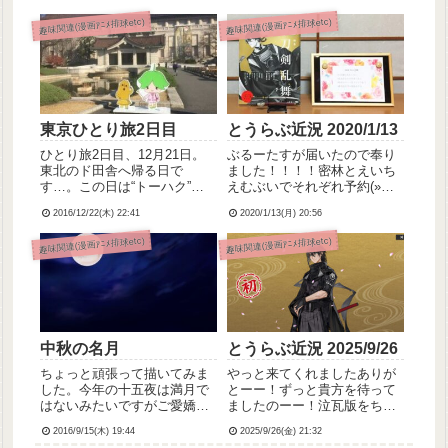
うも、高校の頃から刀剣好き
もう夜明けですね！こんな時
を自負しております小埜寺で
間まで何してたのかという
趣味関連(漫画ｱﾆﾒ排球etc)
趣味関連(漫画ｱﾆﾒ排球etc)
す。まだまだ勉強不足ではあ
と、乱舞狂乱参戦用のうちわ
りますが、私も刀剣女子を名
を作ってました💡まだ仮です
乗らせていただいておりま
が片面はこんな感じ！写真だ
す。(参...
と分か...
東京ひとり旅2日目
とうらぶ近況 2020/1/13
ひとり旅2日目、12月21日。
ぶるーたすが届いたので奉り
東北のド田舎へ帰る日で
ました！！！！密林とえいち
す…。この日は“トーハク”こ
えむぶいでそれぞれ予約(»参
と東京国立博物館へ、国宝・
照)してたので2冊あるんです
2016/12/22(木) 22:41
2020/1/13(月) 20:56
厚藤四郎を見に行くと決めて
けど、2冊頼んでて良かったで
いました。ホテルをチェック
す。1冊は読む用、もう1冊は
趣味関連(漫画ｱﾆﾒ排球etc)
趣味関連(漫画ｱﾆﾒ排球etc)
アウト後、上野駅まで徒歩移
保存用にしようと思います！
動。(トーハクは上野公園の近
いろいろすごくて読みごたえ
く)ここでもiPhoneのマ...
あるんですけど、特に描き...
中秋の名月
とうらぶ近況 2025/9/26
ちょっと頑張って描いてみま
やっと来てくれましたありが
した。今年の十五夜は満月で
とーー！ずっと貴方を待って
はないみたいですがご愛嬌っ
ましたのーー！泣瓦版をちゃ
てことで。
んと読んでない系の審神者な
2016/9/15(木) 19:44
2025/9/26(金) 21:32
ので←おい鍛刀かぁーー！っ