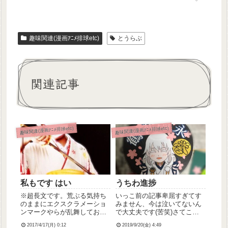
趣味関連(漫画ｱﾆﾒ排球etc)
とうらぶ
関連記事
趣味関連(漫画ｱﾆﾒ排球etc)
趣味関連(漫画ｱﾆﾒ排球etc)
私もです はい
うちわ進捗
※超長文です。荒ぶる気持ち
いっこ前の記事卑屈すぎてす
のままにエクスクラメーショ
みません、今は泣いてないん
ンマークやらが乱舞しており
で大丈夫です(苦笑)さてこん
ますが許してヒヤシンス。ど
な時間にこんばんは！ってか
2017/4/17(月) 0:12
2019/9/20(金) 4:49