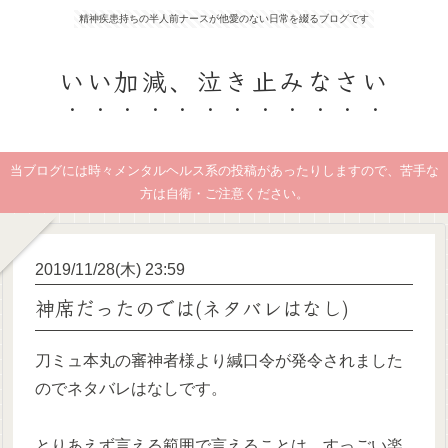
精神疾患持ちの半人前ナースが他愛のない日常を綴るブログです
いい加減、泣き止みなさい
当ブログには時々メンタルヘルス系の投稿があったりしますので、苦手な
方は自衛・ご注意ください。
2019/11/28(木) 23:59
神席だったのでは(ネタバレはなし)
刀ミュ本丸の審神者様より緘口令が発令されました
のでネタバレはなしです。
とりあえず言える範囲で言えることは、すっごい楽