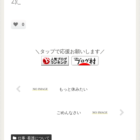
∠):_
0
＼タップで応援お願いします／
もっと休みたい
ごめんなさい
仕事･看護について