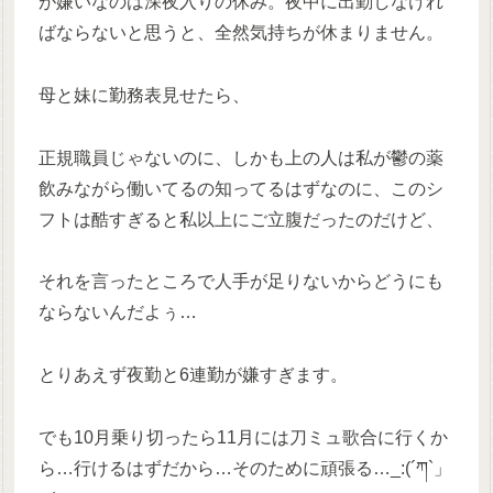
が嫌いなのは深夜入りの休み。夜中に出勤しなけれ
ばならないと思うと、全然気持ちが休まりません。
母と妹に勤務表見せたら、
正規職員じゃないのに、しかも上の人は私が鬱の薬
飲みながら働いてるの知ってるはずなのに、このシ
フトは酷すぎると私以上にご立腹だったのだけど、
それを言ったところで人手が足りないからどうにも
ならないんだよぅ…
とりあえず夜勤と6連勤が嫌すぎます。
でも10月乗り切ったら11月には刀ミュ歌合に行くか
ら…行けるはずだから…そのために頑張る…_:(´ཀ`」