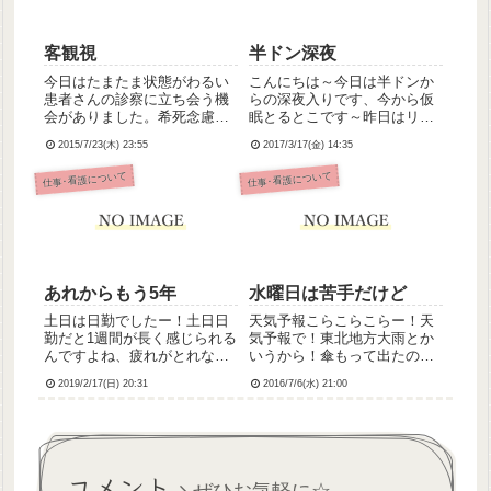
客観視
半ドン深夜
今日はたまたま状態がわるい
こんにちは～今日は半ドンか
患者さんの診察に立ち会う機
らの深夜入りです、今から仮
会がありました。希死念慮が
眠とるとこです～昨日はリー
強く、もうダメ、死んでしま
ダーだったんですが、サブリ
2015/7/23(木) 23:55
2017/3/17(金) 14:35
いたいと感情失禁もみられて
ーダーさんのおかげもあって
おりまるで鏡に映った自分を
無事に準夜に引き継げまし
仕事･看護について
仕事･看護について
見ているようでした。私も希
た。リーダー業務にもなんと
死念慮がひどくてODで閉鎖病
か慣れてきたかな？って感じ
棟に入院していたころはきっ
ですな。Dr.の指示受けや申し
とこ...
送り...
あれからもう5年
水曜日は苦手だけど
土日は日勤でしたー！土日日
天気予報こらこらこらー！天
勤だと1週間が長く感じられる
気予報で！東北地方大雨とか
んですよね、疲れがとれない
いうから！傘もって出たの
(T_T)明日日勤リーダー、準夜
に！帰るころにはカラッと晴
2019/2/17(日) 20:31
2016/7/6(水) 21:00
準夜ときてやっと2連休。とり
れてましたけどー！！もー！
あえずは明日のリーダーをな
('A`)それはさておき。今日は
んとかこなさねば。気が重い
苦手な水曜日だったわけで😭
よー！*今日の第108回看護師
ナースに欠員が出てしまった
国家試験を受験され...
ため、今日も最低人数での日
コメント
勤...
ぜひお気軽に☆