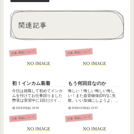
関連記事
仕事･看護について
仕事･看護について
初！インカム装着
もう何回目なのか
今日は就職して初めてインカ
悔しい！悔しい悔しい悔し
ムを付けてお仕事回りました
い！また血管確保(DIV)に失
😳実は実習中に1回だけイン
敗。いい加減にしようよ、こ
カム託されたことがあったん
れで何度目だと思ってるの。
2024/3/8(金) 19:54
2016/12/28(水) 23:57
だけど、使い方サクッと説明
この血管なら私でも絶対大丈
されてはい、って渡されたこ
夫！と思ったのに、逆血が来
仕事･看護について
仕事･看護について
ともありスピーカーモードだ
ず。悔しくて涙がじわり。も
ったこともあいまって声が聞
ちろん堪えたけど。それだけ
こえるたびにビクッとしてて
じゃない。今日の私はサブリ
💦今朝...
ーダ...