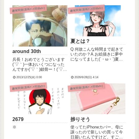
趣味関連(漫画ｱﾆﾒ排球etc)
趣味関連(漫画ｱﾆﾒ排球etc)
夏とは？
Q.何故こんな時間まで起きて
around 30th
いたのか？A.お絵描きに夢中
になってました(´・ω・`)夏ら
兵長！おめでとうございます
しいイラスト描きたくて
(´▽｀)一体おいくつになった
ェ……。ところでサマーの綴
んですか(´▽｀)鎖骨ー！(´▽
りってこれでいいんだっけ？
｀)
2013/12/25(水) 0:00
2026/6/28(日) 4:14
メイクも可愛く塗れた気がす
るんだけど、化粧というもの
趣味関連(漫画ｱﾆﾒ排球etc)
趣味関連(漫画ｱﾆﾒ排球etc)
がよく分かってないヤヨイ
さ...
2679
捗りそう
※
使ってたiPhoneカバー、母に
譲ったので新しいの買って今
日届いたんですけど、すごく