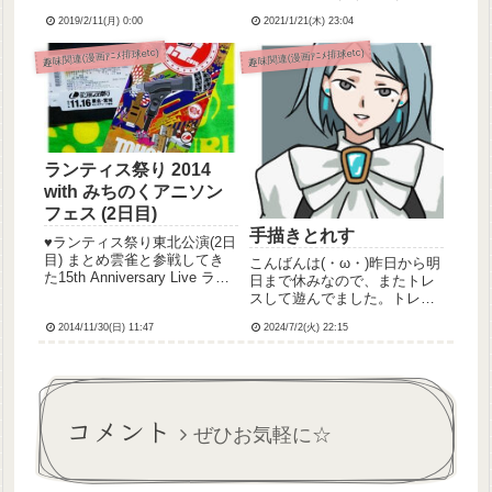
いい感じでさっそく気に入り
2019/2/11(月) 0:00
2021/1/21(木) 23:04
ました✨スタンド機能？がつ
いてて横向きに固定できるの
趣味関連(漫画ｱﾆﾒ排球etc)
趣味関連(漫画ｱﾆﾒ排球etc)
でソシャゲが捗りそうです！
とうらぶイベント、課金しな
いで頑張ろうと思っていた
ん...
ランティス祭り 2014
with みちのくアニソン
フェス (2日目)
手描きとれす
♥ランティス祭り東北公演(2日
目) まとめ雲雀と参戦してき
こんばんは(・ω・)昨日から明
た15th Anniversary Live ラン
日まで休みなので、またトレ
ティス祭り 2014 with みちの
スして遊んでました。トレス
くアニソンフェス2日目…。夢
元は千/夜/イ/チ/ヤ様のマ/リ/
2014/11/30(日) 11:47
2024/7/2(火) 22:15
のようなあの1日を忘れないよ
箱/チ/ャ/レ/ン/ジ動画です。動
うにレポートというか感想と
画こちらですがイヤホン推奨
いうかとにか...
ですよ！ちなみに今回作った
gif、たったの1秒なんですけ
ど、10...
コメント
ぜひお気軽に☆