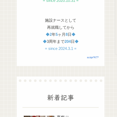
= since 2020.10.31 =
施設ナースとして
再就職してから
◆
2
年
5
ヶ月
8
日
◆
◆
3周年まで
204
日
◆
= since 2024.3.1 =
script*KT*
新着記事