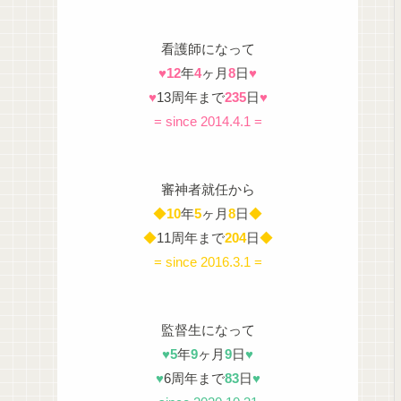
看護師になって
♥
12
年
4
ヶ月
8
日
♥
♥
13周年まで
235
日
♥
= since 2014.4.1 =
審神者就任から
◆
10
年
5
ヶ月
8
日
◆
◆
11周年まで
204
日
◆
= since 2016.3.1 =
監督生になって
♥
5
年
9
ヶ月
9
日
♥
♥
6周年まで
83
日
♥