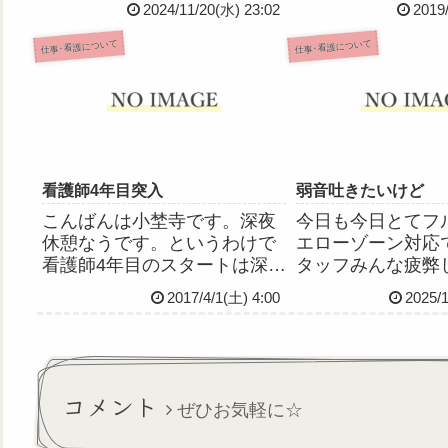
2024/11/20(水) 23:02
2019
てみてもいいですよ〜」と言
ないんだけどずー
われたことを職場に報告、い
って、頭も手も回
仕事･看護について
仕事･看護について
つから復帰かはまだ調整中な
ていたのは目だけ
んですがとりあえずまた看護
ことがいっぱいの
師に戻ります！不安は...
クもマルチタスク
況で、...
看護師4年目突入
弱音吐きたいけど
こんばんは小埜寺です。深夜
今日も今日とてフル
休憩なうです。というわけで
エローゾーン対応
看護師4年目のスタートは深夜
タッフみんな疲弊
勤でございます。もう丸3年経
て、いつ解除にな
2017/4/1(土) 4:00
2025/
ったのかーとびっくりです
て不安で。でもコ
ね。これからもがんばりま
期の頃の医療従事
す。
んのこと考えたら
吐けないなってな
っています。レッ
コメント
ぜひお気軽に☆
応の看...