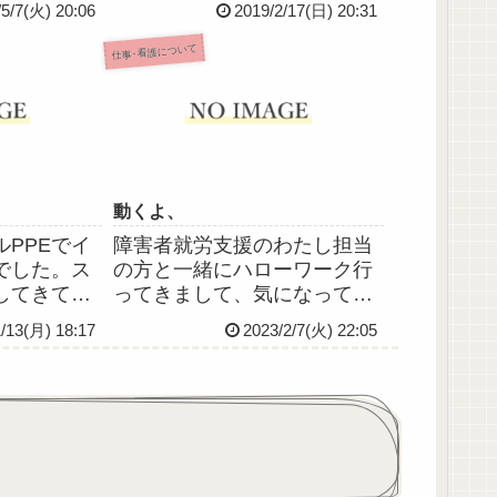
/5/7(火) 20:06
2019/2/17(日) 20:31
っと忙しく
準夜ときてやっと2連休。とり
らず。回っ
あえずは明日のリーダーをな
仕事･看護について
←やるべき
んとかこなさねば。気が重い
マルチタス
よー！*今日の第108回看護師
といった状
国家試験を受験され...
動くよ、
PPEでイ
障害者就労支援のわたし担当
でした。ス
の方と一緒にハローワーク行
してきて
ってきまして、気になってい
るのかなっ
た看護師のパートの求人に応
1/13(月) 18:17
2023/2/7(火) 22:05
ロナ禍全盛
募してみることになりまし
者のみなさ
た……！履歴書はもう準備し
安易に弱音
てあるので、あとは証明写真
んとか頑張
を撮って貼って送るだけなん
ドゾーン対
だけど、出す前からもうすで
にドキド...