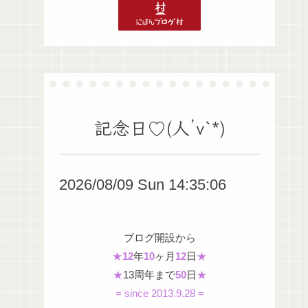
記念日♡(人’v`*)
2026/08/09 Sun 14:35:07
ブログ開設から
★
12
年
10
ヶ月
12
日
★
★
13周年まで
50
日
★
= since 2013.9.28 =