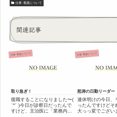
仕事･看護について
関連記事
仕事･看護について
仕事･看護について
取り急ぎ！
怒涛の日勤リーダー
復職することになりました〜(
連休明けの今日、
˙꒳​˙ )今日が診察日だったんで
ったんですけどそ
すけど、主治医に「業務内容
大っっ変でござい
と勤務時間を相談して復職し
休のシワ寄せ…っ