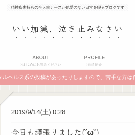
精神疾患持ちの半人前ナースが他愛のない日常を綴るブログです
いい加減、泣き止みなさい
P
ABOUT
PROFILE
はじめにお読みください
自己紹介
タルヘルス系の投稿があったりしますので、苦手な方は
2019/9/14(土) 0:28
今日も頑張りました(˘ω˘)