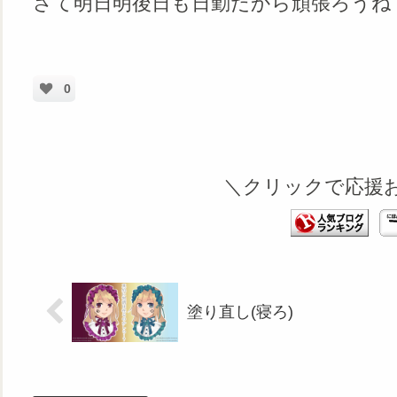
さて明日明後日も日勤だから頑張ろうね
0
＼クリックで応援
塗り直し(寝ろ)