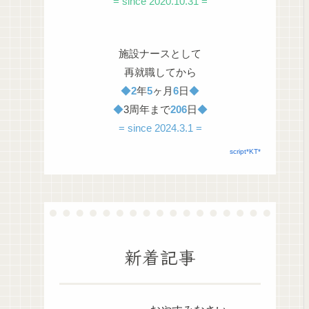
= since 2020.10.31 =
施設ナースとして
再就職してから
◆
2
年
5
ヶ月
6
日
◆
◆
3周年まで
206
日
◆
= since 2024.3.1 =
script*KT*
新着記事