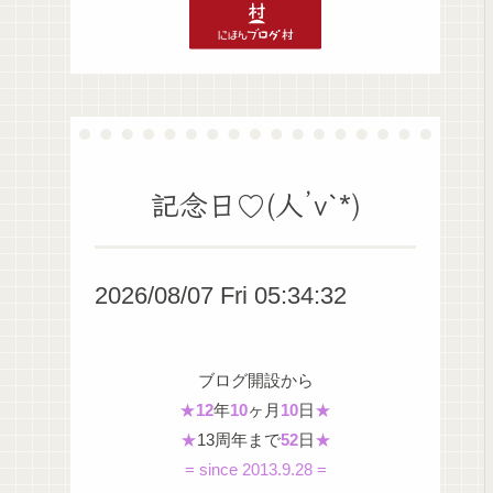
記念日♡(人’v`*)
2026/08/07 Fri 05:34:33
ブログ開設から
★
12
年
10
ヶ月
10
日
★
★
13周年まで
52
日
★
= since 2013.9.28 =