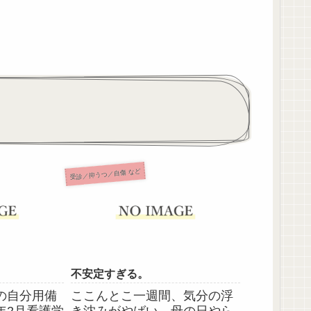
受診／抑うつ／自傷 など
不安定すぎる。
の自分用備
ここんとこ一週間、気分の浮
)年2月看護学
き沈みがやばい。母の日やら