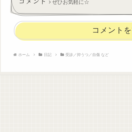
コメント
ぜひお気軽に☆
ですが...
行っ...
コメントを
ホーム
日記
受診／抑うつ／自傷 など