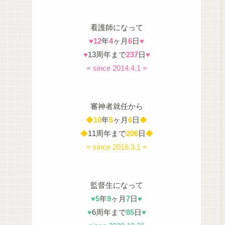
看護師になって
♥
12
年
4
ヶ月
6
日
♥
♥
13周年まで
237
日
♥
= since 2014.4.1 =
審神者就任から
◆
10
年
5
ヶ月
6
日
◆
◆
11周年まで
206
日
◆
= since 2016.3.1 =
監督生になって
♥
5
年
9
ヶ月
7
日
♥
♥
6周年まで
85
日
♥