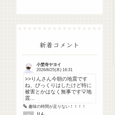
新着コメント
小埜寺ヤヨイ
2026/6/25(木) 16:31
>>りんさん今朝の地震です
ね、びっくりはしたけど特に
被害とかはなく無事です💡地
震...
趣味の時間が足りない！！！！
りん