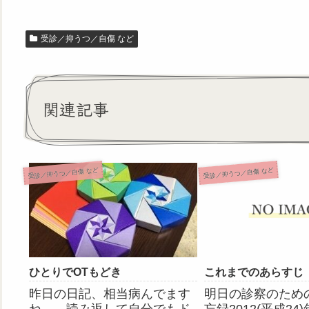
受診／抑うつ／自傷 など
関連記事
受診／抑うつ／自傷 など
受診／抑うつ／自傷 など
ひとりでOTもどき
これまでのあらすじ
昨日の日記、相当病んでます
明日の診察のため
ね…。読み返して自分でもド
忘録2012(平成24