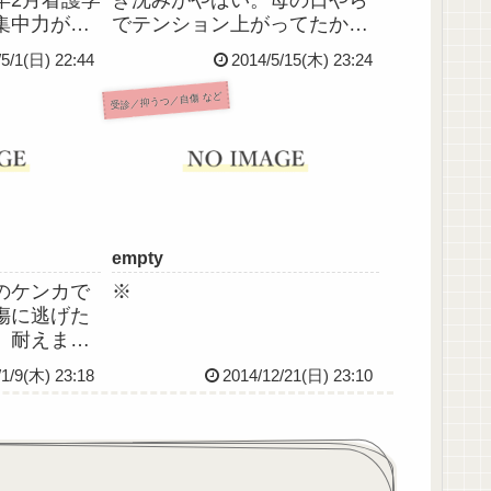
集中力がな
でテンション上がってたかと
、落ち込み
思えば月曜から今日まで連日
/5/1(日) 22:44
2014/5/15(木) 23:24
覚症状を感
の感情失禁。「流涙」なんて
平成24)年5
もんじゃなくまさに「啼
受診／抑うつ／自傷 など
味を全否定
泣」。乳幼児の如く泣きわめ
折れる。
いてる…さすがの総師長にも
「待合室に聞こえるから静か
にして^^...
empty
のケンカで
※
傷に逃げた
、耐えまし
1ですから
/1/9(木) 23:18
2014/12/21(日) 23:10
祖父母はま
ちの雰囲気
今日は診察
ろ復職を打
と覚悟して