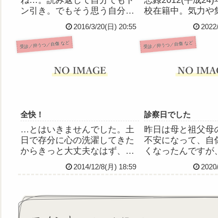
ン引き。でもそう思う自分も
校在籍中。気力や
いるんだなってことで、消さ
くなり成績が落ち
2016/3/20(日) 20:55
2022
ずに残しておきます。ご理解
や希死念慮など自
ください。けれど、愛に飢え
じはじめる。2012(
受診／抑うつ／自傷 など
受診／抑うつ／自傷 など
ているのは、本当。寂しくて
月自分の生きる意
たまらないのです😢気持ちが
され、完全に心が
しんどくてしんどくて仕方な
2012(平成...
いので...
全快！
診察日でした
…とはいきませんでした。土
昨日は母と祖父母
日で存分に心の洗濯してきた
不安になって、自
からきっと大丈夫なはず、と
くなったんですが
出勤したのですが。朝の薬を
た。今年の目標の#
2014/12/8(月) 18:59
2020
飲み忘れたことに気付いて動
ね💦ちなみに母と
揺し、患者さんの訴えにあた
だ冷戦状態で、う
ふたして凹み、抑うつ状態に
はまだ不穏です。
なってしまいました。午前は
日でした。そろそ
自分を騙し騙しやりきったの
診されるだろうな