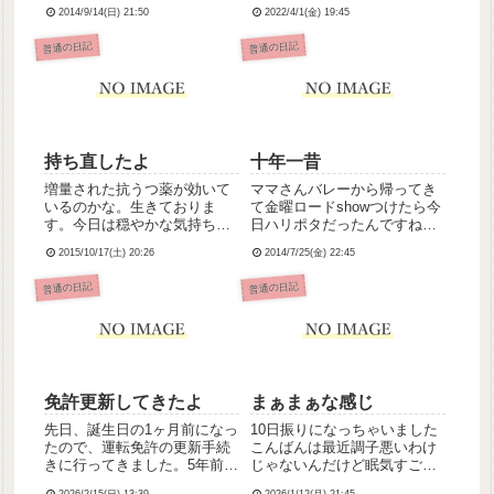
さにこんな日のことを言うん
にタイヤ交換予約してたんだ
2014/9/14(日) 21:50
2022/4/1(金) 19:45
だろうなーという、不測の事
けど、弟くんに「4月半ばとか
態に見舞われまくった一日で
で良いんじゃない？」って言
普通の日記
普通の日記
した。トラブル続きだったけ
われて予約先延ばしにしても
ど気持ちは落ち込むことはな
らってたので事なきを得まし
く、むしろポジティブに捉え
た。サンキューな弟く
られる...
ん！！...
持ち直したよ
十年一昔
増量された抗うつ薬が効いて
ママさんバレーから帰ってき
いるのかな。生きておりま
て金曜ロードshowつけたら今
す。今日は穏やかな気持ちで
日ハリポタだったんですね。
一日を過ごすことができまし
賢者の石はもう何回も見てる
2015/10/17(土) 20:26
2014/7/25(金) 22:45
た。あんなにしにたいしにた
けど、やっぱ何度見ても面白
いと酷かった希死念慮が、憑
い！(´ω｀)けんしょー先生の
普通の日記
普通の日記
き物が落ちたみたいになくな
変声前の声もめっさかわい
りました。ほとんどなんにも
い！(…と同時に、あれ演じて
しないでぼーっとしていた一
たのが10年以上も前なの...
日だった...
免許更新してきたよ
まぁまぁな感じ
先日、誕生日の1ヶ月前になっ
10日振りになっちゃいました
たので、運転免許の更新手続
こんばんは最近調子悪いわけ
きに行ってきました。5年前の
じゃないんだけど眠気すごく
時は免許センターでの更新だ
て1日お仕事休んじゃったし、
2026/2/15(日) 13:39
2026/1/12(月) 21:45