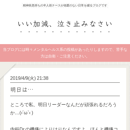
精神疾患持ちの半人前ナースが他愛のない日常を綴るブログです
いい加減、泣き止みなさい
当ブログには時々メンタルヘルス系の投稿があったりしますので、苦手な
方は自衛・ご注意ください。
2019/4/9(火) 21:38
明日は…
ところで私、明日リーダーなんだが頑張れるだろう
か…(›´ω`‹ )
内科Dr.の機嫌によりけりなんですよ、ほんと機嫌コ