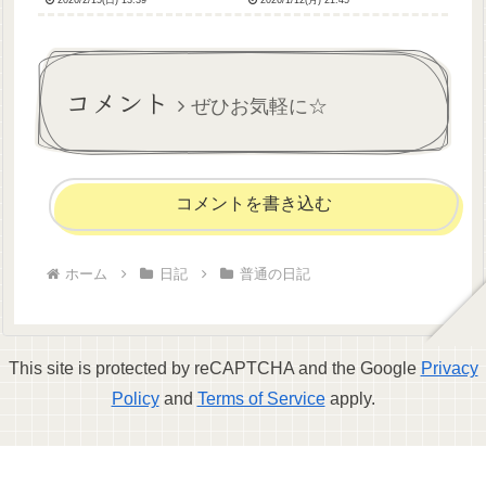
ったのですが、写真写り最悪
休まなかった日も疲れて帰っ
で。当時の記事⇩って感じでめ
てきてからどろどろ眠ってた
ちゃくちゃスレてたんです
りでしたやりたいこといろい
が、今回は警察署での手続き
ろあるのにやる気なかなかで
だったので写真は持参だった
なくて何もできてないけどと
コメント
か...
り...
ぜひお気軽に☆
コメントを書き込む
ホーム
日記
普通の日記
This site is protected by reCAPTCHA and the Google
Privacy
Policy
and
Terms of Service
apply.