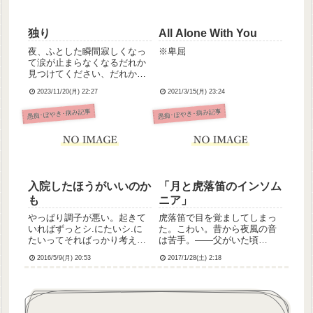
独り
All Alone With You
夜、ふとした瞬間寂しくなっ
※卑屈
て涙が止まらなくなるだれか
見つけてください、だれかあ
いしてください
2023/11/20(月) 22:27
2021/3/15(月) 23:24
愚痴･ぼやき･病み記事
愚痴･ぼやき･病み記事
入院したほうがいいのか
「月と虎落笛のインソム
も
ニア」
やっぱり調子が悪い。起きて
虎落笛で目を覚ましてしまっ
いればずっとシ.にたいシ.に
た。こわい。昔から夜風の音
たいってそればっかり考える
は苦手。――父がいた頃
し、些細なことですぐ泣く
は……なんてね、考えてもし
2016/5/9(月) 20:53
2017/1/28(土) 2:18
し。生活リズムも狂いまくっ
ょうがない。誰かそばにいて
てる。このままじゃダメだ。
ほしい。そんな夜だ。
服毒騒動のあと、本来なら閉
鎖病棟に入院だと言われた。
でもなんとか大目にみてもら