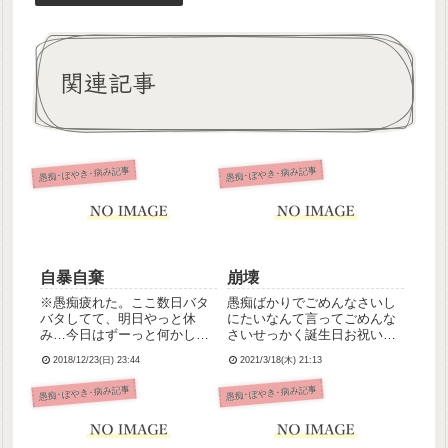
関連記事
愚痴･ぼやき･病み記事
愚痴･ぼやき･病み記事
自暴自棄
崩壊
※愚痴疲れた。ここ数日バタ
愚痴ばかりでごめんなさいし
バタしてて、明日やっと休
にたいなんて言ってごめんな
み…今日はずーっと何かしら
さいせっかく誕生日お祝いし
動き回ってて疲れたうえに体
てもらったのにがんばって生
2018/12/23(日) 23:44
2021/3/18(木) 21:13
重のある患者さんの車椅子移
きますごめんなさい
乗の際、抵抗されて腰を痛
愚痴･ぼやき･病み記事
愚痴･ぼやき･病み記事
め、私は移乗すらできない無
能な看護師なのかと凹みまし
た。つらいなんで私ってこん
なにダメな...