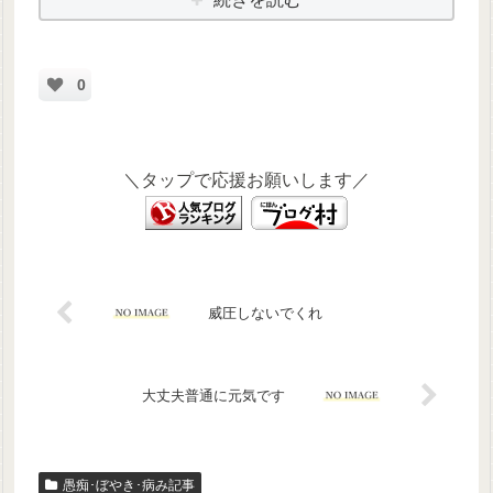
0
＼タップで応援お願いします／
威圧しないでくれ
大丈夫普通に元気です
愚痴･ぼやき･病み記事