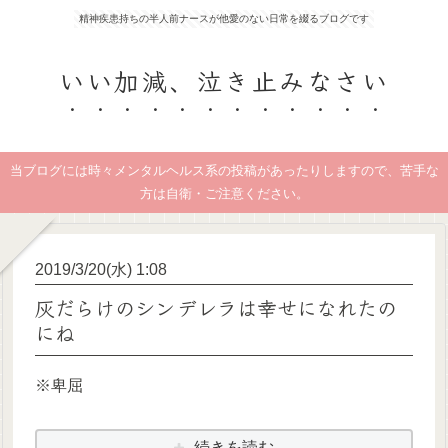
精神疾患持ちの半人前ナースが他愛のない日常を綴るブログです
いい加減、泣き止みなさい
当ブログには時々メンタルヘルス系の投稿があったりしますので、苦手な
方は自衛・ご注意ください。
2019/3/20(水) 1:08
灰だらけのシンデレラは幸せになれたの
にね
※卑屈
続きを読む