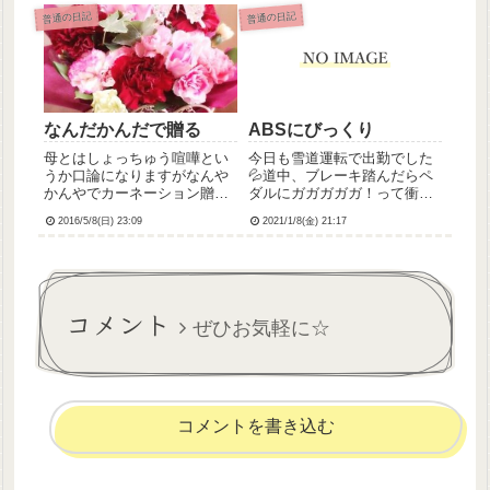
転に戻ると思うのですみませ
うほんっっとに楽しみすぎて
普通の日記
普通の日記
ん
まだ4ヶ月も先のことなのに会
場へのアクセスとかホテルと
かその他観光したいスポット
とか...
なんだかんだで贈る
ABSにびっくり
母とはしょっちゅう喧嘩とい
今日も雪道運転で出勤でした
うか口論になりますがなんや
💦道中、ブレーキ踏んだらペ
かんやでカーネーション贈り
ダルにガガガガガ！って衝撃
ました「ちゃんと生きるよ」
が来て、やばいブレーキ故
2016/5/8(日) 23:09
2021/1/8(金) 21:17
とメッセージを付けたからに
障？！！ってすごい恐怖を感
はちゃんと生きようと思いま
じながら運転して職場に到
す、まる
着、仕事帰りに車やさんで見
てもらうことに。結局何だっ
たのかというと、雪道で強め
コメント
にブレーキ...
ぜひお気軽に☆
コメントを書き込む