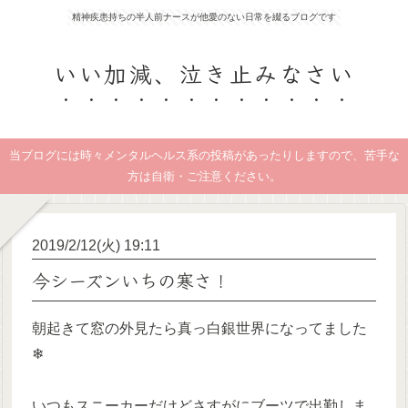
精神疾患持ちの半人前ナースが他愛のない日常を綴るブログです
いい加減、泣き止みなさい
当ブログには時々メンタルヘルス系の投稿があったりしますので、苦手な
方は自衛・ご注意ください。
2019/2/12(火) 19:11
今シーズンいちの寒さ！
朝起きて窓の外見たら真っ白銀世界になってました
❄
いつもスニーカーだけどさすがにブーツで出勤しま