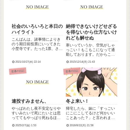
社会のいろいろと本日の
納得できないけどせざる
ハイライト
を得ないから仕方ないけ
れども解せぬ
こんばんは、諸事情によりき
のう期日前投票にいってきた
寒いっていうか、空気がしゃ
小埜寺です。たった1票、され
っこい！もこもこになって通
ど1票。明るい社会になってく
勤しております。だからこそ
れることを願って…。まこさ
車通勤したいんだけど。納得
ま、ご公務などいろいろとお
2021/10/27(水) 22:14
2015/12/14(月) 21:43
いかないのはそのこと。＿人
疲れさまでした。世間にはい
人人人人人人人人人人人人人
普通の日記
普通の日記
ろんな意見あるだろうけど、
＿＞ 車通勤の許可がおりな
もうこうなったらどうかおし
い！ ＜￣
あ...
Y^Y^Y^Y^Y^Y^Y^Y^Y^Y^Y^Y
^...
連投すみません、
冬よ来い！
やっぱわたし夜不安定なりや
帰宅したら、妹に「すっごい
すいみたいで死にたいとは思
にこにこしてるけど何かいい
っててもやっぱり死ねるほど
ことあった？」と言われまし
の勇気はないので大丈夫です
た。ええ、ええ！ありますと
2025/2/7(金) 1:53
2016/8/22(月) 21:58
そのうちまたケロッと通常運
も、年末のライブ参戦が！も