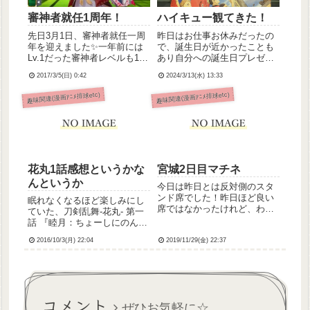
審神者就任1周年！
ハイキュー観てきた！
先日3月1日、審神者就任一周
昨日はお仕事お休みだったの
年を迎えました✨一年前には
で、誕生日が近かったことも
Lv.1だった審神者レベルも111
あり自分への誕生日プレゼン
となり、同じくLv.1だった初
トということで妹ちゃんと遠
2017/3/5(日) 0:42
2024/3/13(水) 13:33
期刀の歌仙さんのレベルもカ
出してハイキュー観てきまし
ンスト、資材もだいぶたまり
た！👀平日だったからかあん
趣味関連(漫画ｱﾆﾒ排球etc)
趣味関連(漫画ｱﾆﾒ排球etc)
ました。三日月宗近が目当て
まり混んでなくて、パネルや
で始めた刀剣乱舞でしたが、
らポスターやら撮りまくり📸
今では三日月以外に...
等身大パネルはセンサー？み
たいな...
花丸1話感想というかな
宮城2日目マチネ
んというか
今日は昨日とは反対側のスタ
ンド席でした！昨日ほど良い
眠れなくなるほど楽しみにし
席ではなかったけれど、わた
ていた、刀剣乱舞-花丸- 第一
しが座った席のブロックの周
話 『睦月：ちょーしにのん
りを鶴丸と巴さんとそねさん
な』 の感想というか要所要所
が歩いてくれましたありがと
2016/10/3(月) 22:04
2019/11/29(金) 22:37
の箇条書きというか。追記か
う😭そして去年の乱舞祭でも
らいきます。
思ったんだけど、そねさんの
ファンサがすごく良い。指さ
したり...
コメント
ぜひお気軽に☆