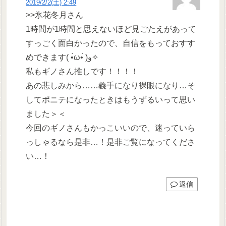
2019/2/2(土) 2:49
>>氷花冬月さん
1時間が1時間と思えないほど見ごたえがあって
すっごく面白かったので、自信をもっておすす
めできます( •̀ω•́ )و✧
私もギノさん推しです！！！！
あの悲しみから……義手になり裸眼になり…そ
してポニテになったときはもうずるいって思い
ました＞＜
今回のギノさんもかっこいいので、迷っていら
っしゃるなら是非…！是非ご覧になってくださ
い…！
返信