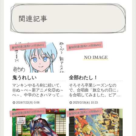
関連記事
趣味関連(漫画ｱﾆﾒ排球etc)
趣味関連(漫画ｱﾆﾒ排球etc)
鬼うれしい
全部わたし！
マンキンやるろ剣に続いて、
そろそろ卒業シーズンなの
㊗️ぬ～べ～新アニメ化😊ぬ～
で、合唱曲「旅立ちの日に」
べ～、中学のときハマって原
を合唱してみました。ピアノ
作全巻持ってたんですよ！！
伴奏……わたしソプラノ……
2024/7/22(月) 0:06
2025/2/19(水) 10:23
雪女のゆきめちゃんが大好き
わたしアルト……わたしテノ
で。旧アニメやってたのは、
ール(歌えなかったから1オク
趣味関連(漫画ｱﾆﾒ排球etc)
趣味関連(漫画ｱﾆﾒ排球etc)
わたしが幼稚園児ぐらいの頃
上)……わたしです。笑走り気
だったそうで、当時は見てな
味で色々と残念なんだけど(特
かったから令和になってリメ
にピアノ)、だれかに聞いて
イク...
も...