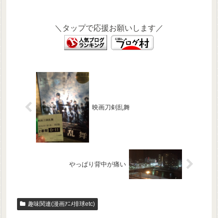
＼タップで応援お願いします／
映画刀剣乱舞
やっぱり背中が痛い
趣味関連(漫画ｱﾆﾒ排球etc)